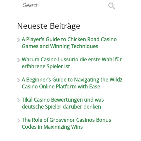
Neueste Beiträge
A Player’s Guide to Chicken Road Casino
Games and Winning Techniques
Warum Casino Lussurio die erste Wahl für
erfahrene Spieler ist
A Beginner’s Guide to Navigating the Wildz
Casino Online Platform with Ease
Tikal Casino Bewertungen und was
deutsche Spieler darüber denken
The Role of Grosvenor Casinos Bonus
Codes in Maximizing Wins