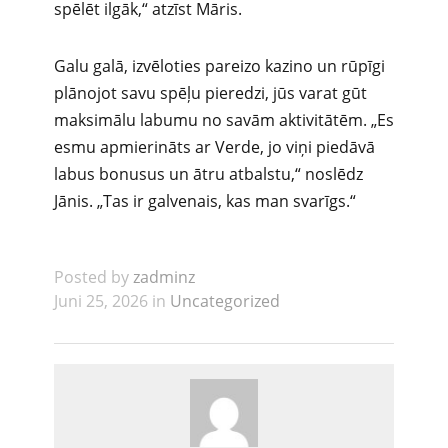
spēlēt ilgāk,“ atzīst Māris.
Galu galā, izvēloties pareizo kazino un rūpīgi
plānojot savu spēļu pieredzi, jūs varat gūt
maksimālu labumu no savām aktivitātēm. „Es
esmu apmierināts ar Verde, jo viņi piedāvā
labus bonusus un ātru atbalstu,“ noslēdz
Jānis. „Tas ir galvenais, kas man svarīgs.“
Posted by
zadminz
Juni 25, 2026 in
Uncategorized