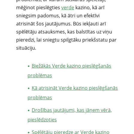
mēģinot pieslēgties
verde
kazino, kā arī
sniegsim padomus, kā ātri un efektīvi
atrisināt šos jautājumus. Būs iekļauti arī
spēlētāju atsauksmes, kas balstītas uz viņu
pieredzi, lai sniegtu spilgtāku priekšstatu par
situāciju.
Biežākās Verde kazino pieslēgšanās
problēmas
Kā atrisināt Verde kazino pieslēgšanās
problēmas
Drošības jautājumi, kas jāņem vērā,
pieslēdzoties
Spēlētāju pieredze ar Verde kazino