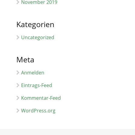
November 2019
Kategorien
Uncategorized
Meta
Anmelden
Eintrags-Feed
Kommentar-Feed
WordPress.org