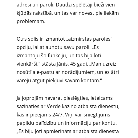
adresi un paroli. Daudzi spēlētāji bieži vien
kļūdās rakstībā, un tas var novest pie liekām
problēmām.
Otrs solis ir izmantot „aizmirstas paroles“
opciju, lai atjaunotu savu paroli. „Es
izmantoju šo funkciju, un tas bija ļoti
vienkārši,“ stāsta Jānis, 45 gadi. „Man uzreiz
nosūtīja e-pastu ar norādījumiem, un es ātri
varēju atgūt piekļuvi savam kontam.“
Ja joprojām nevarat pieslēgties, ieteicams
sazināties ar Verde kazino atbalsta dienestu,
kas ir pieejams 24/7. Viņi var sniegt jums
papildu palīdzību un informāciju par kontu.
„Es biju ļoti apmierināts ar atbalsta dienesta