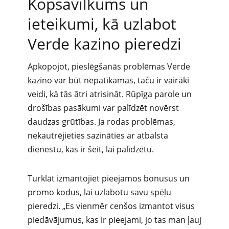
Kopsavilkums un
ieteikumi, kā uzlabot
Verde kazino pieredzi
Apkopojot, pieslēgšanās problēmas Verde
kazino var būt nepatīkamas, taču ir vairāki
veidi, kā tās ātri atrisināt. Rūpīga parole un
drošības pasākumi var palīdzēt novērst
daudzas grūtības. Ja rodas problēmas,
nekautrējieties sazināties ar atbalsta
dienestu, kas ir šeit, lai palīdzētu.
Turklāt izmantojiet pieejamos bonusus un
promo kodus, lai uzlabotu savu spēļu
pieredzi. „Es vienmēr cenšos izmantot visus
piedāvājumus, kas ir pieejami, jo tas man ļauj