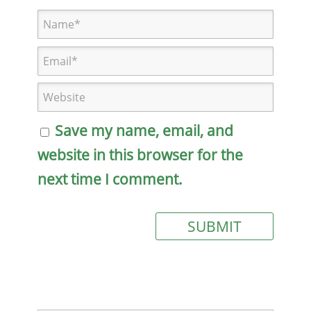
Save my name, email, and
website in this browser for the
next time I comment.