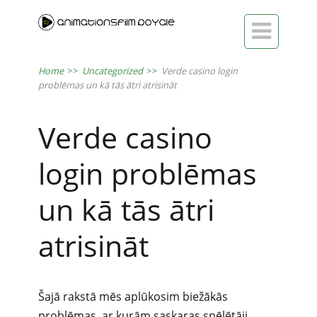

Home
>>
Uncategorized
>>
Verde casino login
problēmas un kā tās ātri atrisināt
Verde casino
login problēmas
un kā tās ātri
atrisināt
Šajā rakstā mēs aplūkosim biežākās
problēmas, ar kurām saskaras spēlētāji,