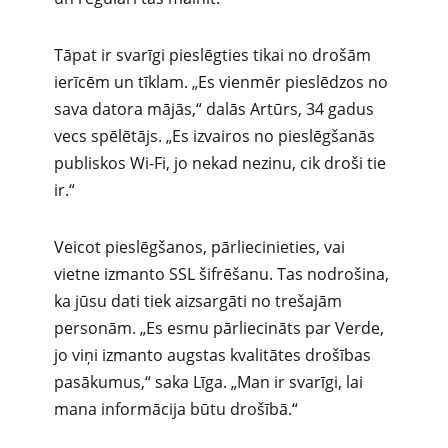
Tāpat ir svarīgi pieslēgties tikai no drošām
ierīcēm un tīklam. „Es vienmēr pieslēdzos no
sava datora mājās,“ dalās Artūrs, 34 gadus
vecs spēlētājs. „Es izvairos no pieslēgšanās
publiskos Wi-Fi, jo nekad nezinu, cik droši tie
ir.“
Veicot pieslēgšanos, pārliecinieties, vai
vietne izmanto SSL šifrēšanu. Tas nodrošina,
ka jūsu dati tiek aizsargāti no trešajām
personām. „Es esmu pārliecināts par Verde,
jo viņi izmanto augstas kvalitātes drošības
pasākumus,“ saka Līga. „Man ir svarīgi, lai
mana informācija būtu drošībā.“