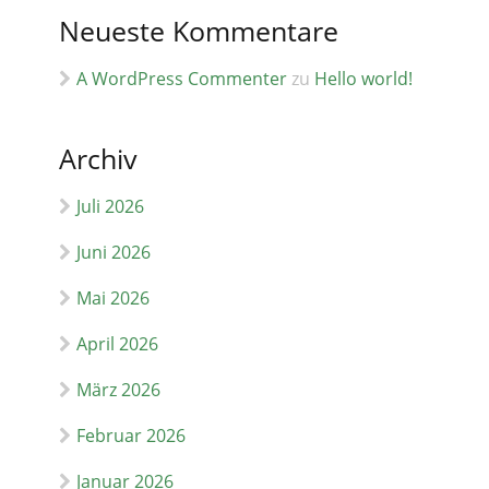
Neueste Kommentare
A WordPress Commenter
zu
Hello world!
Archiv
Juli 2026
Juni 2026
Mai 2026
April 2026
März 2026
Februar 2026
Januar 2026