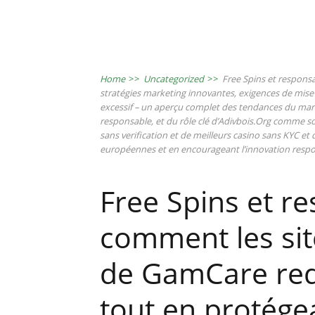
Home
>>
Uncategorized
>>
Free Spins et responsa
stratégies marketing innovantes, exigences de mise
excessif – un aperçu complet des tendances du marc
responsable, et du rôle clé d’Adivbois.Org comme sou
sans verification et de meilleurs casino sans KYC e
européennes et en encourageant l’innovation resp
Free Spins et re
comment les sit
de GamCare redé
tout en protégea