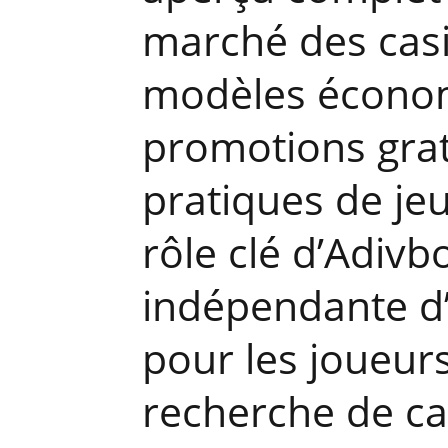
marché des casi
modèles économ
promotions grat
pratiques de je
rôle clé d’Adiv
indépendante d’
pour les joueurs
recherche de ca