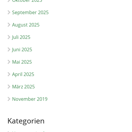
September 2025
August 2025
Juli 2025
Juni 2025
Mai 2025
April 2025
März 2025
November 2019
Kategorien