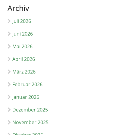
Archiv
Juli 2026
Juni 2026
Mai 2026
April 2026
März 2026
Februar 2026
Januar 2026
Dezember 2025
November 2025
Oktober 2025