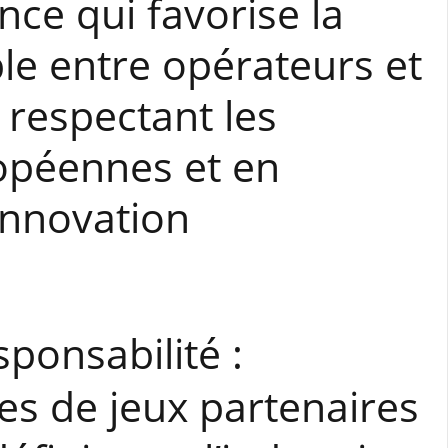
ce qui favorise la
le entre opérateurs et
respectant les
opéennes et en
innovation
sponsabilité :
es de jeux partenaires