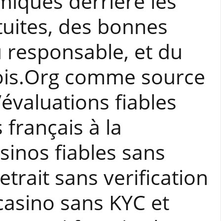
iques derrière les
uites, des bonnes
u responsable, et du
bois.Org comme source
évaluations fiables
 français à la
sinos fiables sans
etrait sans verification
casino sans KYC et