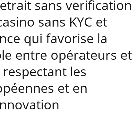
etrait sans verification
casino sans KYC et
ce qui favorise la
le entre opérateurs et
respectant les
opéennes et en
innovation