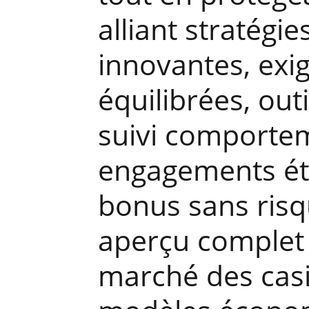
alliant stratégi
innovantes, exi
équilibrées, out
suivi comportem
engagements éth
bonus sans risq
aperçu complet
marché des casi