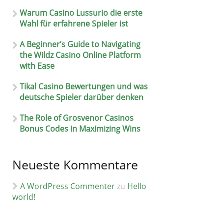
Warum Casino Lussurio die erste
Wahl für erfahrene Spieler ist
A Beginner’s Guide to Navigating
the Wildz Casino Online Platform
with Ease
Tikal Casino Bewertungen und was
deutsche Spieler darüber denken
The Role of Grosvenor Casinos
Bonus Codes in Maximizing Wins
Neueste Kommentare
A WordPress Commenter
zu
Hello
world!