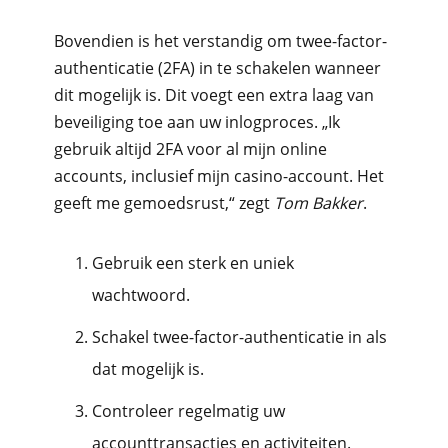
Bovendien is het verstandig om twee-factor-
authenticatie (2FA) in te schakelen wanneer
dit mogelijk is. Dit voegt een extra laag van
beveiliging toe aan uw inlogproces. „Ik
gebruik altijd 2FA voor al mijn online
accounts, inclusief mijn casino-account. Het
geeft me gemoedsrust,“ zegt
Tom Bakker
.
Gebruik een sterk en uniek
wachtwoord.
Schakel twee-factor-authenticatie in als
dat mogelijk is.
Controleer regelmatig uw
accounttransacties en activiteiten.