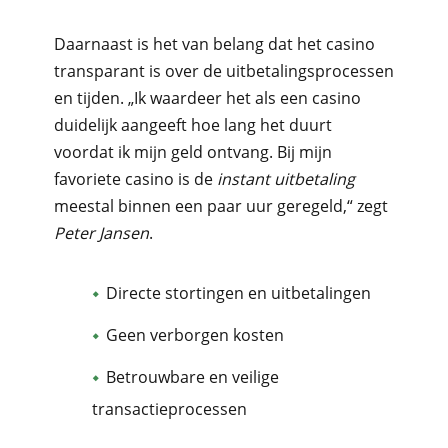
Daarnaast is het van belang dat het casino
transparant is over de uitbetalingsprocessen
en tijden. „Ik waardeer het als een casino
duidelijk aangeeft hoe lang het duurt
voordat ik mijn geld ontvang. Bij mijn
favoriete casino is de
instant uitbetaling
meestal binnen een paar uur geregeld,“ zegt
Peter Jansen
.
Directe stortingen en uitbetalingen
Geen verborgen kosten
Betrouwbare en veilige
transactieprocessen