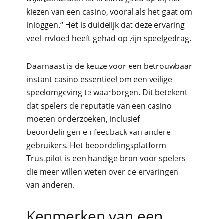
kiezen van een casino, vooral als het gaat om
inloggen.“ Het is duidelijk dat deze ervaring
veel invloed heeft gehad op zijn speelgedrag.
Daarnaast is de keuze voor een betrouwbaar
instant casino essentieel om een veilige
speelomgeving te waarborgen. Dit betekent
dat spelers de reputatie van een casino
moeten onderzoeken, inclusief
beoordelingen en feedback van andere
gebruikers. Het beoordelingsplatform
Trustpilot is een handige bron voor spelers
die meer willen weten over de ervaringen
van anderen.
Kenmerken van een