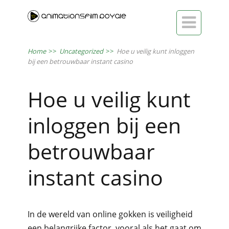

Home
>>
Uncategorized
>>
Hoe u veilig kunt inloggen
bij een betrouwbaar instant casino
Hoe u veilig kunt
inloggen bij een
betrouwbaar
instant casino
In de wereld van online gokken is veiligheid
een belangrijke factor, vooral als het gaat om