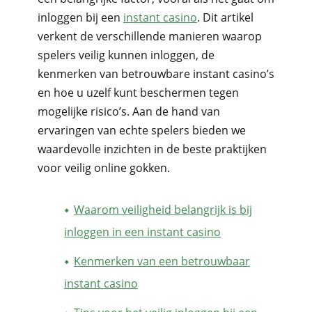
inloggen bij een
instant casino
. Dit artikel
verkent de verschillende manieren waarop
spelers veilig kunnen inloggen, de
kenmerken van betrouwbare instant casino’s
en hoe u uzelf kunt beschermen tegen
mogelijke risico’s. Aan de hand van
ervaringen van echte spelers bieden we
waardevolle inzichten in de beste praktijken
voor veilig online gokken.
Waarom veiligheid belangrijk is bij
inloggen in een instant casino
Kenmerken van een betrouwbaar
instant casino