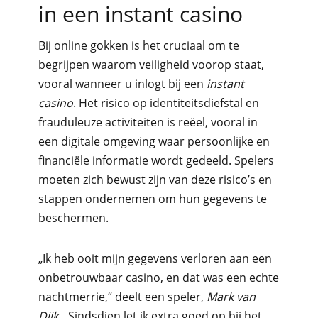
in een instant casino
Bij online gokken is het cruciaal om te
begrijpen waarom veiligheid voorop staat,
vooral wanneer u inlogt bij een
instant
casino
. Het risico op identiteitsdiefstal en
frauduleuze activiteiten is reëel, vooral in
een digitale omgeving waar persoonlijke en
financiële informatie wordt gedeeld. Spelers
moeten zich bewust zijn van deze risico’s en
stappen ondernemen om hun gegevens te
beschermen.
„Ik heb ooit mijn gegevens verloren aan een
onbetrouwbaar casino, en dat was een echte
nachtmerrie,“ deelt een speler,
Mark van
Dijk
. „Sindsdien let ik extra goed op bij het