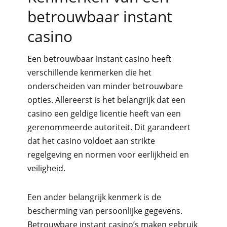
betrouwbaar instant
casino
Een betrouwbaar instant casino heeft
verschillende kenmerken die het
onderscheiden van minder betrouwbare
opties. Allereerst is het belangrijk dat een
casino een geldige licentie heeft van een
gerenommeerde autoriteit. Dit garandeert
dat het casino voldoet aan strikte
regelgeving en normen voor eerlijkheid en
veiligheid.
Een ander belangrijk kenmerk is de
bescherming van persoonlijke gegevens.
Betrouwbare instant casino’s maken gebruik