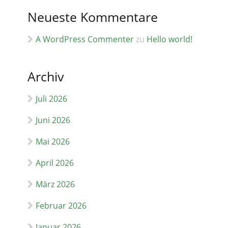
Neueste Kommentare
A WordPress Commenter
zu
Hello world!
Archiv
Juli 2026
Juni 2026
Mai 2026
April 2026
März 2026
Februar 2026
Januar 2026