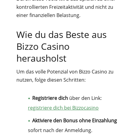
kontrollierten Freizeitaktivität und nicht zu
einer finanziellen Belastung.
Wie du das Beste aus
Bizzo Casino
herausholst
Um das volle Potenzial von Bizzo Casino zu
nutzen, folge diesen Schritten:
Registriere dich
über den Link:
registriere dich bei Bizzocasino
Aktiviere den Bonus ohne Einzahlung
sofort nach der Anmeldung.