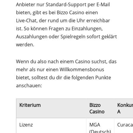
Anbieter nur Standard‑Support per E‑Mail
bieten, gibt es bei Bizzo Casino einen
Live‑Chat, der rund um die Uhr erreichbar
ist. So können Fragen zu Einzahlungen,
Auszahlungen oder Spielregeln sofort geklärt
werden.
Wenn du also nach einem Casino suchst, das
mehr als nur einen Willkommensbonus
bietet, solltest du dir die folgenden Punkte
anschauen:
Kriterium
Bizzo
Konkur
Casino
A
Lizenz
MGA
Curac
(Deutsch)