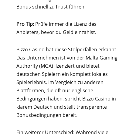
Bonus schnell zu Frust führen.
Pro Tip:
Prüfe immer die Lizenz des
Anbieters, bevor du Geld einzahlst.
Bizzo Casino hat diese Stolperfallen erkannt.
Das Unternehmen ist von der Malta Gaming
Authority (MGA) lizenziert und bietet
deutschen Spielern ein komplett lokales
Spielerlebnis. Im Vergleich zu anderen
Plattformen, die oft nur englische
Bedingungen haben, spricht Bizzo Casino in
klarem Deutsch und stellt transparente
Bonusbedingungen bereit.
Ein weiterer Unterschied: Während viele