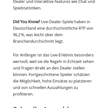
Dealer und interaktive Features wie Chat und
Spielstatistiken.
Did You Know?
Live‑Dealer‑Spiele haben in
Deutschland eine durchschnittliche RTP von
96,2 %, was leicht über dem
Branchendurchschnitt liegt.
Für Anfänger ist das Live‑Erlebnis besonders
wertvoll, weil sie die Regeln in Echtzeit sehen
und Fragen direkt an den Dealer stellen
können. Fortgeschrittene Spieler schätzen
die Möglichkeit, hohe Einsätze zu platzieren
und von schnellen Auszahlungen zu
profitieren.