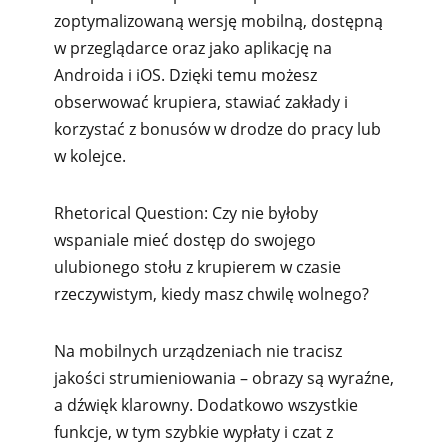
zoptymalizowaną wersję mobilną, dostępną
w przeglądarce oraz jako aplikację na
Androida i iOS. Dzięki temu możesz
obserwować krupiera, stawiać zakłady i
korzystać z bonusów w drodze do pracy lub
w kolejce.
Rhetorical Question: Czy nie byłoby
wspaniale mieć dostęp do swojego
ulubionego stołu z krupierem w czasie
rzeczywistym, kiedy masz chwilę wolnego?
Na mobilnych urządzeniach nie tracisz
jakości strumieniowania – obrazy są wyraźne,
a dźwięk klarowny. Dodatkowo wszystkie
funkcje, w tym szybkie wypłaty i czat z