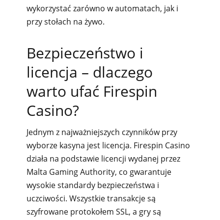
wykorzystać zarówno w automatach, jak i
przy stołach na żywo.
Bezpieczeństwo i
licencja – dlaczego
warto ufać Firespin
Casino?
Jednym z najważniejszych czynników przy
wyborze kasyna jest licencja. Firespin Casino
działa na podstawie licencji wydanej przez
Malta Gaming Authority, co gwarantuje
wysokie standardy bezpieczeństwa i
uczciwości. Wszystkie transakcje są
szyfrowane protokołem SSL, a gry są