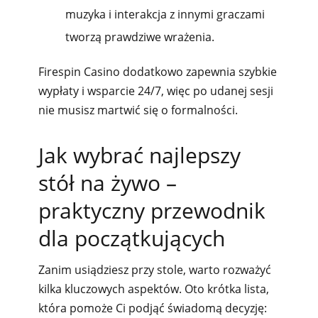
muzyka i interakcja z innymi graczami
tworzą prawdziwe wrażenia.
Firespin Casino dodatkowo zapewnia szybkie
wypłaty i wsparcie 24/7, więc po udanej sesji
nie musisz martwić się o formalności.
Jak wybrać najlepszy
stół na żywo –
praktyczny przewodnik
dla początkujących
Zanim usiądziesz przy stole, warto rozważyć
kilka kluczowych aspektów. Oto krótka lista,
która pomoże Ci podjąć świadomą decyzję: