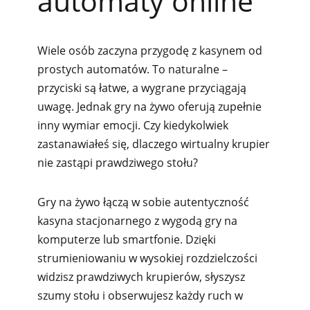
automaty online
Wiele osób zaczyna przygodę z kasynem od
prostych automatów. To naturalne –
przyciski są łatwe, a wygrane przyciągają
uwagę. Jednak gry na żywo oferują zupełnie
inny wymiar emocji. Czy kiedykolwiek
zastanawiałeś się, dlaczego wirtualny krupier
nie zastąpi prawdziwego stołu?
Gry na żywo łączą w sobie autentyczność
kasyna stacjonarnego z wygodą gry na
komputerze lub smartfonie. Dzięki
strumieniowaniu w wysokiej rozdzielczości
widzisz prawdziwych krupierów, słyszysz
szumy stołu i obserwujesz każdy ruch w