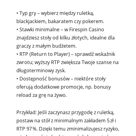
• Typ gry – wybierz między ruletką,
blackjackiem, bakaratem czy pokerem.
• Stawki minimalne – w Firespin Casino
znajdziesz stoły od kilku złotych, idealne dla
graczy z małym budżetem.
• RTP (Return to Player) – sprawdź wskaźnik
zwrotu; wyższy RTP zwiększa Twoje szanse na
długoterminowy zysk.
• Dostępność bonusów – niektóre stoły
oferują dodatkowe promocje, np. bonusy
reload za grę na żywo.
Przykład: Jeśli zaczynasz przygodę z ruletką,
postaw na stół z minimalnym zakładem 5 zł i
RTP 97 %. Dzięki temu zminimalizujesz ryzyko,