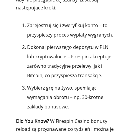
następujące kroki:
Zarejestruj się i zweryfikuj konto – to
przyspieszy proces wypłaty wygranych.
Dokonaj pierwszego depozytu w PLN
lub kryptowalucie – Firespin akceptuje
zarówno tradycyjne przelewy, jak i
Bitcoin, co przyspiesza transakcje.
Wybierz grę na żywo, spełniając
wymagania obrotu – np. 30‑krotne
zakłady bonusowe.
Did You Know?
W Firespin Casino bonusy
reload są przyznawane co tydzień i można je