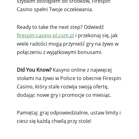
szybkim dostępem do środków, Firespin
Casino spełni Twoje oczekiwania.
Ready to take the next step? Odwiedź
firespin-casino-pl.com.pl
i przekonaj się, jak
wiele radości mogą przynieść gry na żywo w
połączeniu z wyjątkowymi bonusami.
Did You Know?
Kasyno online z najwięcej
stołami na żywo w Polsce to obecnie Firespin
Casino, który stale rozwija swoją ofertę,
dodając nowe gry i promocje co miesiąc.
Pamiętaj: graj odpowiedzialnie, ustaw limity i
ciesz się każdą chwilą przy stole!