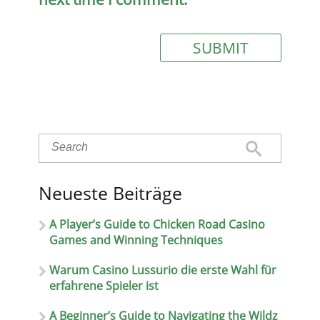
Neueste Beiträge
A Player’s Guide to Chicken Road Casino
Games and Winning Techniques
Warum Casino Lussurio die erste Wahl für
erfahrene Spieler ist
A Beginner’s Guide to Navigating the Wildz