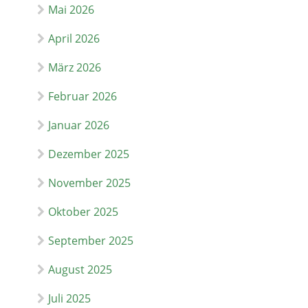
Mai 2026
April 2026
März 2026
Februar 2026
Januar 2026
Dezember 2025
November 2025
Oktober 2025
September 2025
August 2025
Juli 2025