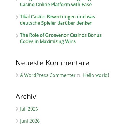
Casino Online Platform with Ease
Tikal Casino Bewertungen und was
deutsche Spieler darüber denken
The Role of Grosvenor Casinos Bonus
Codes in Maximizing Wins
Neueste Kommentare
A WordPress Commenter
zu
Hello world!
Archiv
Juli 2026
Juni 2026