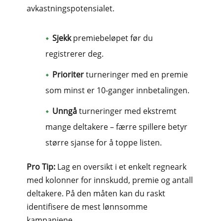
avkastningspotensialet.
Sjekk
premiebeløpet før du
registrerer deg.
Prioriter
turneringer med en premie
som minst er 10‑ganger innbetalingen.
Unngå
turneringer med ekstremt
mange deltakere – færre spillere betyr
større sjanse for å toppe listen.
Pro Tip:
Lag en oversikt i et enkelt regneark
med kolonner for innskudd, premie og antall
deltakere. På den måten kan du raskt
identifisere de mest lønnsomme
kampanjene.