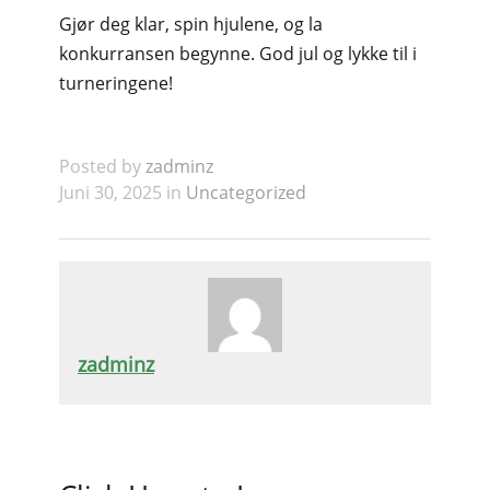
Gjør deg klar, spin hjulene, og la
konkurransen begynne. God jul og lykke til i
turneringene!
Posted by
zadminz
Juni 30, 2025 in
Uncategorized
zadminz