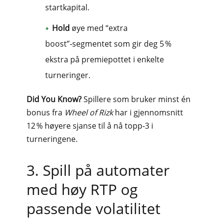
startkapital.
Hold
øye med “extra
boost”‑segmentet som gir deg 5 %
ekstra på premiepottet i enkelte
turneringer.
Did You Know?
Spillere som bruker minst én
bonus fra
Wheel of Rizk
har i gjennomsnitt
12 % høyere sjanse til å nå topp‑3 i
turneringene.
3. Spill på automater
med høy RTP og
passende volatilitet