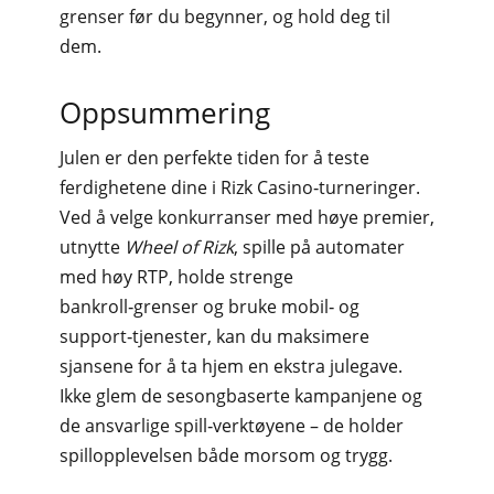
grenser før du begynner, og hold deg til
dem.
Oppsummering
Julen er den perfekte tiden for å teste
ferdighetene dine i Rizk Casino‑turneringer.
Ved å velge konkurranser med høye premier,
utnytte
Wheel of Rizk
, spille på automater
med høy RTP, holde strenge
bankroll‑grenser og bruke mobil‑ og
support‑tjenester, kan du maksimere
sjansene for å ta hjem en ekstra julegave.
Ikke glem de sesongbaserte kampanjene og
de ansvarlige spill‑verktøyene – de holder
spillopplevelsen både morsom og trygg.