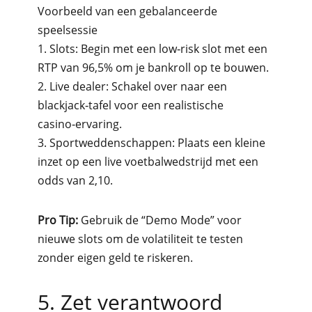
Voorbeeld van een gebalanceerde
speelsessie
1. Slots: Begin met een low‑risk slot met een
RTP van 96,5% om je bankroll op te bouwen.
2. Live dealer: Schakel over naar een
blackjack‑tafel voor een realistische
casino‑ervaring.
3. Sportweddenschappen: Plaats een kleine
inzet op een live voetbalwedstrijd met een
odds van 2,10.
Pro Tip:
Gebruik de “Demo Mode” voor
nieuwe slots om de volatiliteit te testen
zonder eigen geld te riskeren.
5. Zet verantwoord