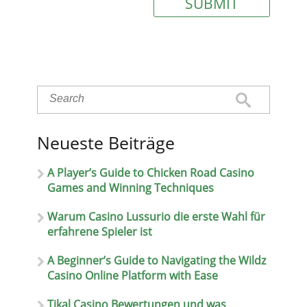
Neueste Beiträge
A Player’s Guide to Chicken Road Casino
Games and Winning Techniques
Warum Casino Lussurio die erste Wahl für
erfahrene Spieler ist
A Beginner’s Guide to Navigating the Wildz
Casino Online Platform with Ease
Tikal Casino Bewertungen und was