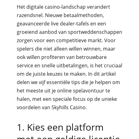
Het digitale casino‑landschap verandert
razendsnel. Nieuwe betaalmethoden,
geavanceerde live dealer‑tafels en een
groeiend aanbod van sportweddenschappen
zorgen voor een competitieve markt. Voor
spelers die niet alleen willen winnen, maar
ook willen profiteren van betrouwbare
service en snelle uitbetalingen, is het cruciaal
om de juiste keuzes te maken. In dit artikel
delen we vijf essentiële tips die je helpen om
het meeste uit je online spelavontuur te
halen, met een speciale focus op de unieke
voordelen van Skyhills Casino.
1. Kies een platform