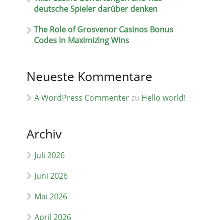
deutsche Spieler darüber denken
The Role of Grosvenor Casinos Bonus
Codes in Maximizing Wins
Neueste Kommentare
A WordPress Commenter
zu
Hello world!
Archiv
Juli 2026
Juni 2026
Mai 2026
April 2026