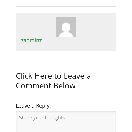
zadminz
Click Here to Leave a
Comment Below
Leave a Reply: