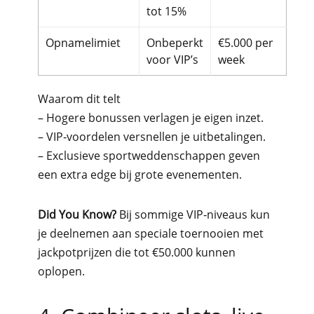
tot 15%
Opnamelimiet
Onbeperkt
€5.000 per
voor VIP’s
week
Waarom dit telt
– Hogere bonussen verlagen je eigen inzet.
– VIP‑voordelen versnellen je uitbetalingen.
– Exclusieve sportweddenschappen geven
een extra edge bij grote evenementen.
Did You Know?
Bij sommige VIP‑niveaus kun
je deelnemen aan speciale toernooien met
jackpotprijzen die tot €50.000 kunnen
oplopen.