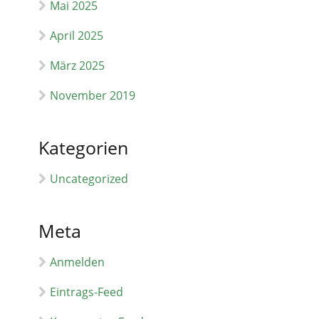
Mai 2025
April 2025
März 2025
November 2019
Kategorien
Uncategorized
Meta
Anmelden
Eintrags-Feed