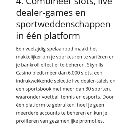
4. Combineer slots, live
dealer‑games en
sportweddenschappen
in één platform
Een veelzijdig spelaanbod maakt het
makkelijker om je voorkeuren te variëren en
je bankroll effectief te beheren. Skyhills
Casino biedt meer dan 6.000 slots, een
indrukwekkende selectie live dealer‑tafels en
een sportsbook met meer dan 30 sporten,
waaronder voetbal, tennis en esports. Door
één platform te gebruiken, hoef je geen
meerdere accounts te beheren en kun je
profiteren van gezamenlijke promoties.