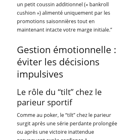
un petit coussin additionnel (« bankroll
cushion ») alimenté uniquement par les
promotions saisonnières tout en
maintenant intacte votre marge initiale.”
Gestion émotionnelle :
éviter les décisions
impulsives
Le rôle du “tilt” chez le
parieur sportif
Comme au poker, le “tilt” chez le parieur
surgit après une série perdante prolongée
ou après une victoire inattendue