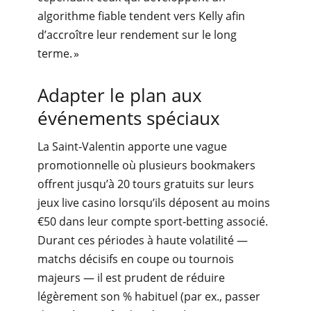
algorithme fiable tendent vers Kelly afin
d’accroître leur rendement sur le long
terme. »
Adapter le plan aux
événements spéciaux
La Saint‑Valentin apporte une vague
promotionnelle où plusieurs bookmakers
offrent jusqu’à 20 tours gratuits sur leurs
jeux live casino lorsqu’ils déposent au moins
€50 dans leur compte sport‑betting associé.
Durant ces périodes à haute volatilité —
matchs décisifs en coupe ou tournois
majeurs — il est prudent de réduire
légèrement son % habituel (par ex., passer