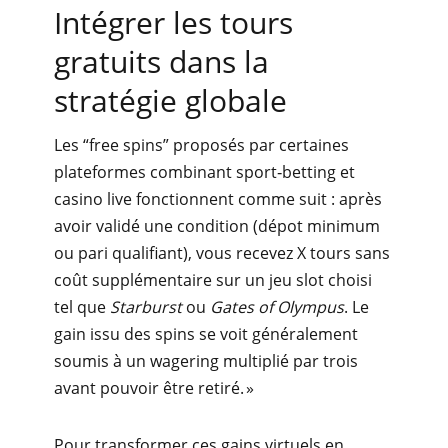
Intégrer les tours
gratuits dans la
stratégie globale
Les “free spins” proposés par certaines
plateformes combinant sport‑betting et
casino live fonctionnent comme suit : après
avoir validé une condition (dépot minimum
ou pari qualifiant), vous recevez X tours sans
coût supplémentaire sur un jeu slot choisi
tel que
Starburst
ou
Gates of Olympus
. Le
gain issu des spins se voit généralement
soumis à un wagering multiplié par trois
avant pouvoir être retiré. »
Pour transformer ces gains virtuels en