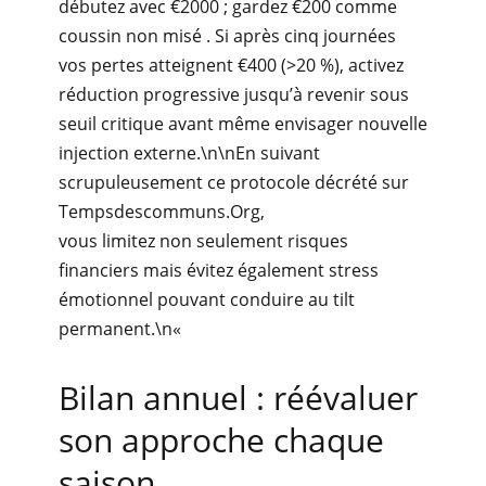
débutez avec €2000 ; gardez €200 comme
coussin non misé . Si après cinq journées
vos pertes atteignent €400 (>20 %), activez
réduction progressive jusqu’à revenir sous
seuil critique avant même envisager nouvelle
injection externe.\n\nEn suivant
scrupuleusement ce protocole décrété sur
Tempsdescommuns.Org,
vous limitez non seulement risques
financiers mais évitez également stress
émotionnel pouvant conduire au tilt
permanent.\n«
Bilan annuel : réévaluer
son approche chaque
saison