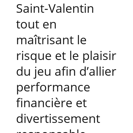
Saint‑Valentin
tout en
maîtrisant le
risque et le plaisir
du jeu afin d’allier
performance
financière et
divertissement