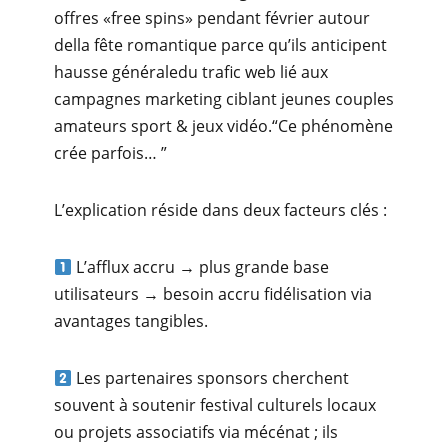
offres «free spins» pendant février autour
della fête romantique parce qu’ils anticipent
hausse généraledu trafic web lié aux
campagnes marketing ciblant jeunes couples
amateurs sport & jeux vidéo.“Ce phénomène
crée parfois… ”
L’explication réside dans deux facteurs clés :
L’afflux accru → plus grande base
utilisateurs → besoin accru fidélisation via
avantages tangibles.
Les partenaires sponsors cherchent
souvent à soutenir festival culturels locaux
ou projets associatifs via mécénat ; ils