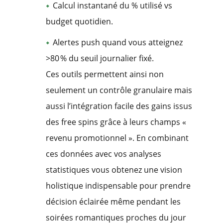
Calcul instantané du % utilisé vs
budget quotidien.
Alertes push quand vous atteignez
>80 % du seuil journalier fixé.
Ces outils permettent ainsi non
seulement un contrôle granulaire mais
aussi l’intégration facile des gains issus
des free spins grâce à leurs champs «
revenu promotionnel ». En combinant
ces données avec vos analyses
statistiques vous obtenez une vision
holistique indispensable pour prendre
décision éclairée même pendant les
soirées romantiques proches du jour