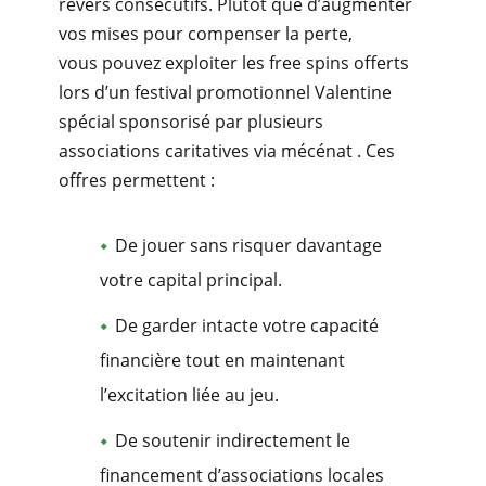
revers consécutifs​. Plutôt que d’augmenter
vos mises pour compenser la perte,
vous pouvez exploiter les free spins offerts
lors d’un festival promotionnel Valentine
spécial sponsorisé par plusieurs
associations caritatives via mécénat . Ces
offres permettent :
De jouer sans risquer davantage
votre capital principal.
De garder intacte votre capacité
financière tout en maintenant
l’excitation liée au jeu.
De soutenir indirectement le
financement d’associations locales