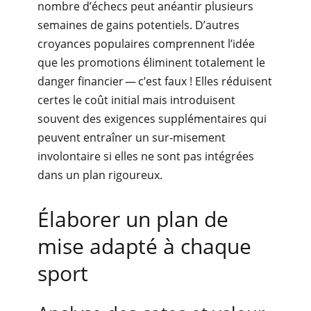
nombre d’échecs peut anéantir plusieurs
semaines de gains potentiels. D’autres
croyances populaires comprennent l’idée
que les promotions éliminent totalement le
danger financier — c’est faux ! Elles réduisent
certes le coût initial mais introduisent
souvent des exigences supplémentaires qui
peuvent entraîner un sur‑misement
involontaire si elles ne sont pas intégrées
dans un plan rigoureux.​
Élaborer un plan de
mise adapté à chaque
sport