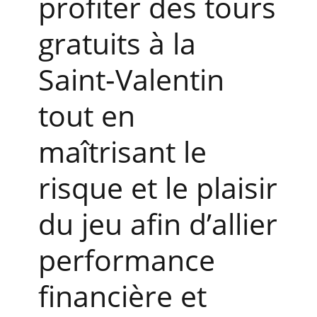
profiter des tours
gratuits à la
Saint‑Valentin
tout en
maîtrisant le
risque et le plaisir
du jeu afin d’allier
performance
financière et