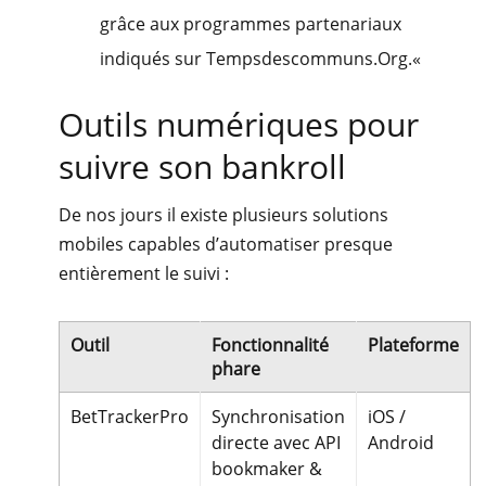
grâce aux programmes partenariaux
indiqués sur Tempsdescommuns.Org.«
Outils numériques pour
suivre son bankroll
De nos jours il existe plusieurs solutions
mobiles capables d’automatiser presque
entièrement le suivi :
Outil
Fonctionnalité
Plateforme
phare
BetTrackerPro
Synchronisation
iOS /
directe avec API
Android
bookmaker &