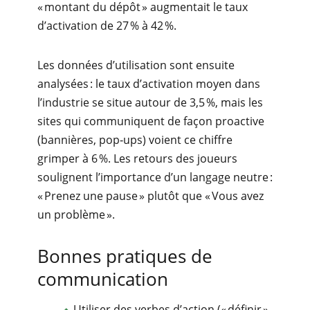
« montant du dépôt » augmentait le taux
d’activation de 27 % à 42 %.
Les données d’utilisation sont ensuite
analysées : le taux d’activation moyen dans
l’industrie se situe autour de 3,5 %, mais les
sites qui communiquent de façon proactive
(bannières, pop‑ups) voient ce chiffre
grimper à 6 %. Les retours des joueurs
soulignent l’importance d’un langage neutre :
« Prenez une pause » plutôt que « Vous avez
un problème ».
Bonnes pratiques de
communication
Utiliser des verbes d’action (« définir »,