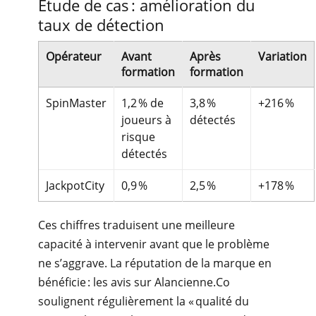
Étude de cas : amélioration du
taux de détection
Opérateur
Avant
Après
Variation
formation
formation
SpinMaster
1,2 % de
3,8 %
+216 %
joueurs à
détectés
risque
détectés
JackpotCity
0,9 %
2,5 %
+178 %
Ces chiffres traduisent une meilleure
capacité à intervenir avant que le problème
ne s’aggrave. La réputation de la marque en
bénéficie : les avis sur Alancienne.Co
soulignent régulièrement la « qualité du