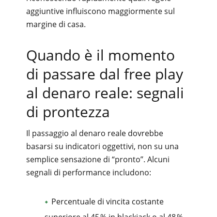
aggiuntive influiscono maggiormente sul
margine di casa.
Quando è il momento
di passare dal free play
al denaro reale: segnali
di prontezza
Il passaggio al denaro reale dovrebbe
basarsi su indicatori oggettivi, non su una
semplice sensazione di “pronto”. Alcuni
segnali di performance includono:
Percentuale di vincita costante