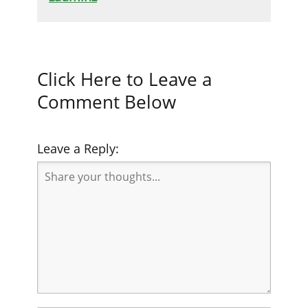
Click Here to Leave a
Comment Below
Leave a Reply: