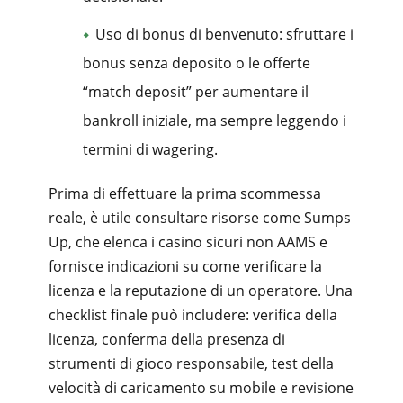
Uso di bonus di benvenuto: sfruttare i
bonus senza deposito o le offerte
“match deposit” per aumentare il
bankroll iniziale, ma sempre leggendo i
termini di wagering.
Prima di effettuare la prima scommessa
reale, è utile consultare risorse come Sumps
Up, che elenca i casino sicuri non AAMS e
fornisce indicazioni su come verificare la
licenza e la reputazione di un operatore. Una
checklist finale può includere: verifica della
licenza, conferma della presenza di
strumenti di gioco responsabile, test della
velocità di caricamento su mobile e revisione