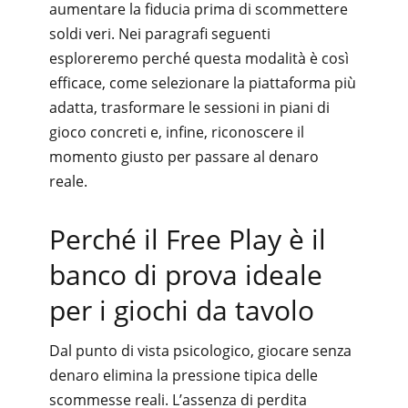
aumentare la fiducia prima di scommettere
soldi veri. Nei paragrafi seguenti
esploreremo perché questa modalità è così
efficace, come selezionare la piattaforma più
adatta, trasformare le sessioni in piani di
gioco concreti e, infine, riconoscere il
momento giusto per passare al denaro
reale.
Perché il Free Play è il
banco di prova ideale
per i giochi da tavolo
Dal punto di vista psicologico, giocare senza
denaro elimina la pressione tipica delle
scommesse reali. L’assenza di perdita