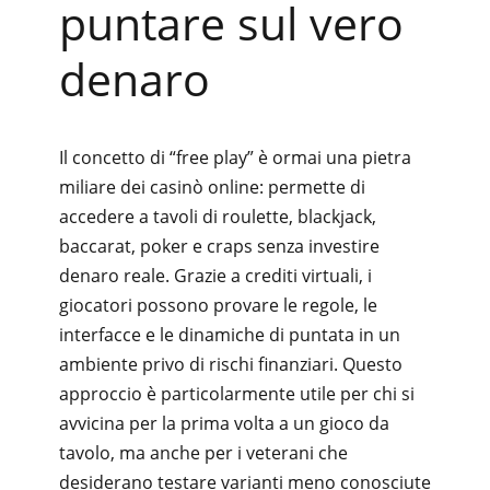
puntare sul vero
denaro
Il concetto di “free play” è ormai una pietra
miliare dei casinò online: permette di
accedere a tavoli di roulette, blackjack,
baccarat, poker e craps senza investire
denaro reale. Grazie a crediti virtuali, i
giocatori possono provare le regole, le
interfacce e le dinamiche di puntata in un
ambiente privo di rischi finanziari. Questo
approccio è particolarmente utile per chi si
avvicina per la prima volta a un gioco da
tavolo, ma anche per i veterani che
desiderano testare varianti meno conosciute