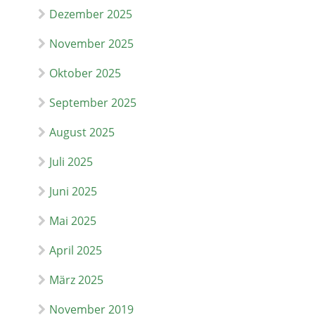
Dezember 2025
November 2025
Oktober 2025
September 2025
August 2025
Juli 2025
Juni 2025
Mai 2025
April 2025
März 2025
November 2019