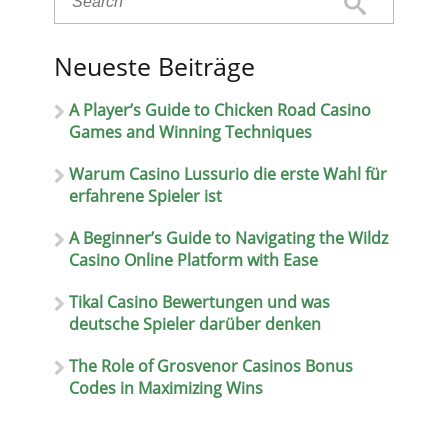
Neueste Beiträge
A Player’s Guide to Chicken Road Casino
Games and Winning Techniques
Warum Casino Lussurio die erste Wahl für
erfahrene Spieler ist
A Beginner’s Guide to Navigating the Wildz
Casino Online Platform with Ease
Tikal Casino Bewertungen und was
deutsche Spieler darüber denken
The Role of Grosvenor Casinos Bonus
Codes in Maximizing Wins