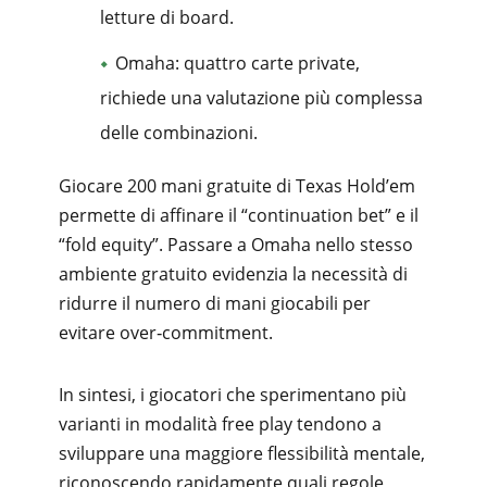
letture di board.
Omaha: quattro carte private,
richiede una valutazione più complessa
delle combinazioni.
Giocare 200 mani gratuite di Texas Hold’em
permette di affinare il “continuation bet” e il
“fold equity”. Passare a Omaha nello stesso
ambiente gratuito evidenzia la necessità di
ridurre il numero di mani giocabili per
evitare over‑commitment.
In sintesi, i giocatori che sperimentano più
varianti in modalità free play tendono a
sviluppare una maggiore flessibilità mentale,
riconoscendo rapidamente quali regole