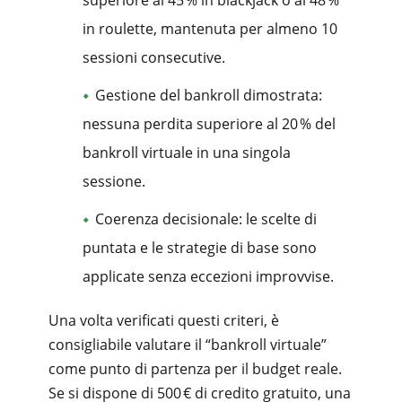
superiore al 45 % in blackjack o al 48 %
in roulette, mantenuta per almeno 10
sessioni consecutive.
Gestione del bankroll dimostrata:
nessuna perdita superiore al 20 % del
bankroll virtuale in una singola
sessione.
Coerenza decisionale: le scelte di
puntata e le strategie di base sono
applicate senza eccezioni improvvise.
Una volta verificati questi criteri, è
consigliabile valutare il “bankroll virtuale”
come punto di partenza per il budget reale.
Se si dispone di 500 € di credito gratuito, una