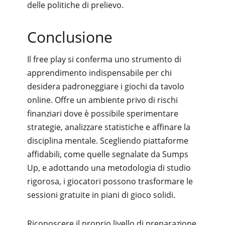
delle politiche di prelievo.
Conclusione
Il free play si conferma uno strumento di
apprendimento indispensabile per chi
desidera padroneggiare i giochi da tavolo
online. Offre un ambiente privo di rischi
finanziari dove è possibile sperimentare
strategie, analizzare statistiche e affinare la
disciplina mentale. Scegliendo piattaforme
affidabili, come quelle segnalate da Sumps
Up, e adottando una metodologia di studio
rigorosa, i giocatori possono trasformare le
sessioni gratuite in piani di gioco solidi.
Riconoscere il proprio livello di preparazione