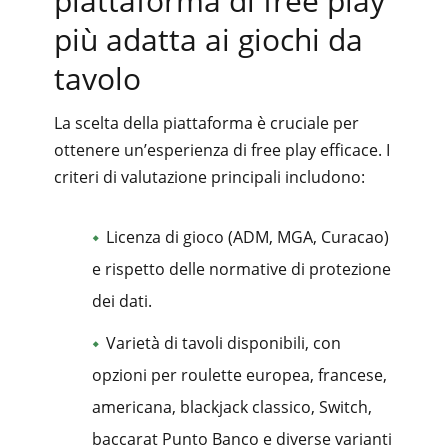
piattaforma di free play
più adatta ai giochi da
tavolo
La scelta della piattaforma è cruciale per
ottenere un’esperienza di free play efficace. I
criteri di valutazione principali includono:
Licenza di gioco (ADM, MGA, Curacao)
e rispetto delle normative di protezione
dei dati.
Varietà di tavoli disponibili, con
opzioni per roulette europea, francese,
americana, blackjack classico, Switch,
baccarat Punto Banco e diverse varianti