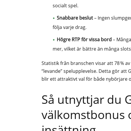
socialt spel.
Snabbare beslut
– Ingen slumpgen
följa varje drag.
Högre RTP för vissa bord
– Många 
mer, vilket är bättre än många slots
Statistik från branschen visar att 78 % av
“levande” spelupplevelse. Detta gör att 
blir ett attraktivt val för både nybörjare
Så utnyttjar du
välkomstbonus 
insättning