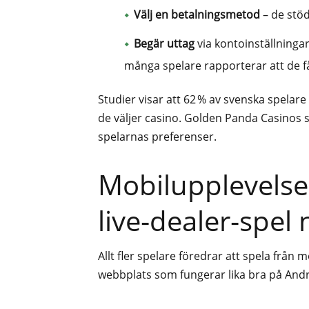
Välj en betalningsmetod
– de stöd
Begär uttag
via kontoinställninga
många spelare rapporterar att de f
Studier visar att 62 % av svenska spelar
de väljer casino. Golden Panda Casinos 
spelarnas preferenser.
Mobilupplevelse
live‑dealer‑spel
Allt fler spelare föredrar att spela frå
webbplats som fungerar lika bra på Andr