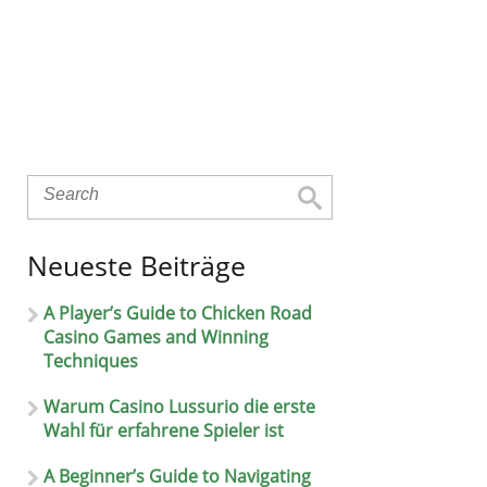
Neueste Beiträge
A Player’s Guide to Chicken Road
Casino Games and Winning
Techniques
Warum Casino Lussurio die erste
Wahl für erfahrene Spieler ist
A Beginner’s Guide to Navigating