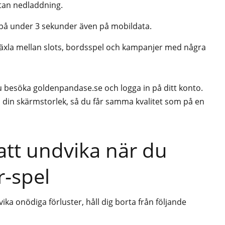
an nedladdning.
 på under 3 sekunder även på mobildata.
växla mellan slots, bordsspel och kampanjer med några
u besöka goldenpandase.se och logga in på ditt konto.
l din skärmstorlek, så du får samma kvalitet som på en
att undvika när du
r‑spel
ka onödiga förluster, håll dig borta från följande