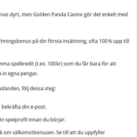
kännas dyrt, men Golden Panda Casino gör det enkelt med
hningsbonus på din första insättning, ofta 100 % upp till
mma spelkredit (t.ex. 100 kr) som du får bara för att
a in egna pengar.
udanden, följ dessa steg:
bekräfta din e‑post.
in spelprofil innan du börjar.
 om välkomstbonusen. Se till att du uppfyller