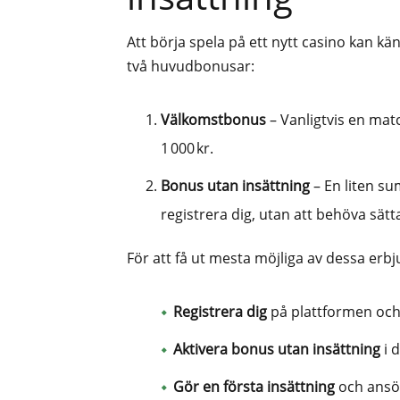
Att börja spela på ett nytt casino kan 
två huvudbonusar:
Välkomstbonus
– Vanligtvis en matc
1 000 kr.
Bonus utan insättning
– En liten su
registrera dig, utan att behöva sätt
För att få ut mesta möjliga av dessa erbj
Registrera dig
på plattformen och 
Aktivera bonus utan insättning
i d
Gör en första insättning
och ansök