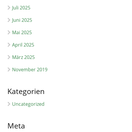
Juli 2025
Juni 2025
Mai 2025
April 2025
März 2025
November 2019
Kategorien
Uncategorized
Meta