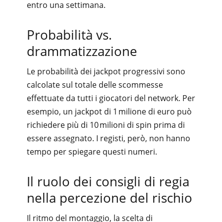
entro una settimana.
Probabilità vs.
drammatizzazione
Le probabilità dei jackpot progressivi sono
calcolate sul totale delle scommesse
effettuate da tutti i giocatori del network. Per
esempio, un jackpot di 1 milione di euro può
richiedere più di 10 milioni di spin prima di
essere assegnato. I registi, però, non hanno
tempo per spiegare questi numeri.
Il ruolo dei consigli di regia
nella percezione del rischio
Il ritmo del montaggio, la scelta di