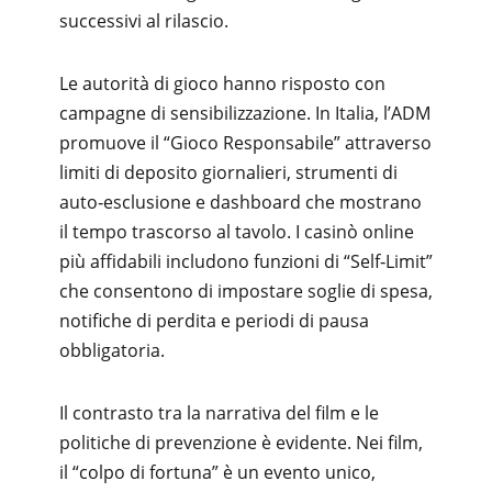
successivi al rilascio.
Le autorità di gioco hanno risposto con
campagne di sensibilizzazione. In Italia, l’ADM
promuove il “Gioco Responsabile” attraverso
limiti di deposito giornalieri, strumenti di
auto‑esclusione e dashboard che mostrano
il tempo trascorso al tavolo. I casinò online
più affidabili includono funzioni di “Self‑Limit”
che consentono di impostare soglie di spesa,
notifiche di perdita e periodi di pausa
obbligatoria.
Il contrasto tra la narrativa del film e le
politiche di prevenzione è evidente. Nei film,
il “colpo di fortuna” è un evento unico,