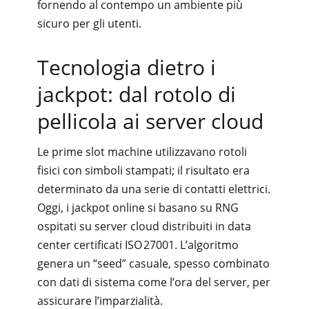
fornendo al contempo un ambiente più
sicuro per gli utenti.
Tecnologia dietro i
jackpot: dal rotolo di
pellicola ai server cloud
Le prime slot machine utilizzavano rotoli
fisici con simboli stampati; il risultato era
determinato da una serie di contatti elettrici.
Oggi, i jackpot online si basano su RNG
ospitati su server cloud distribuiti in data
center certificati ISO 27001. L’algoritmo
genera un “seed” casuale, spesso combinato
con dati di sistema come l’ora del server, per
assicurare l’imparzialità.