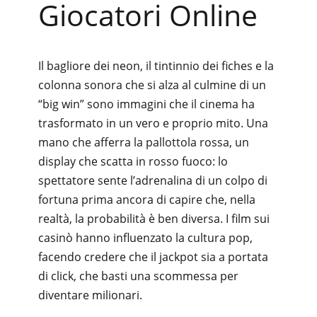
Giocatori Online
Il bagliore dei neon, il tintinnio dei fiches e la
colonna sonora che si alza al culmine di un
“big win” sono immagini che il cinema ha
trasformato in un vero e proprio mito. Una
mano che afferra la pallottola rossa, un
display che scatta in rosso fuoco: lo
spettatore sente l’adrenalina di un colpo di
fortuna prima ancora di capire che, nella
realtà, la probabilità è ben diversa. I film sui
casinò hanno influenzato la cultura pop,
facendo credere che il jackpot sia a portata
di click, che basti una scommessa per
diventare milionari.