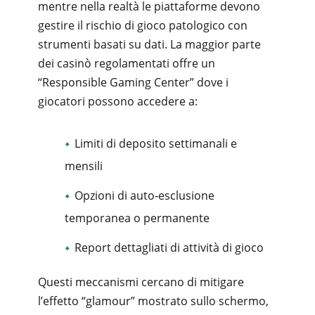
mentre nella realtà le piattaforme devono
gestire il rischio di gioco patologico con
strumenti basati su dati. La maggior parte
dei casinò regolamentati offre un
“Responsible Gaming Center” dove i
giocatori possono accedere a:
Limiti di deposito settimanali e
mensili
Opzioni di auto‑esclusione
temporanea o permanente
Report dettagliati di attività di gioco
Questi meccanismi cercano di mitigare
l’effetto “glamour” mostrato sullo schermo,