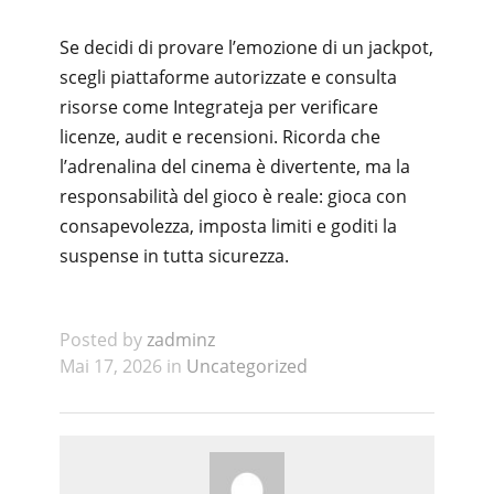
Se decidi di provare l’emozione di un jackpot,
scegli piattaforme autorizzate e consulta
risorse come Integrateja per verificare
licenze, audit e recensioni. Ricorda che
l’adrenalina del cinema è divertente, ma la
responsabilità del gioco è reale: gioca con
consapevolezza, imposta limiti e goditi la
suspense in tutta sicurezza.
Posted by
zadminz
Mai 17, 2026 in
Uncategorized