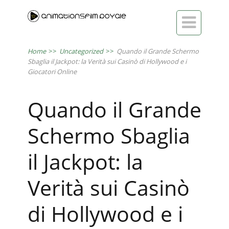

Home
>>
Uncategorized
>>
Quando il Grande Schermo
Sbaglia il Jackpot: la Verità sui Casinò di Hollywood e i
Giocatori Online
Quando il Grande
Schermo Sbaglia
il Jackpot: la
Verità sui Casinò
di Hollywood e i