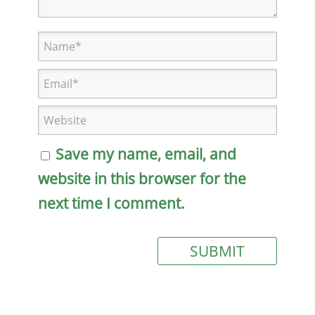
Save my name, email, and
website in this browser for the
next time I comment.