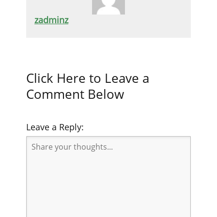
zadminz
Click Here to Leave a
Comment Below
Leave a Reply: