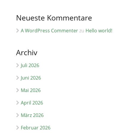
Neueste Kommentare
A WordPress Commenter
zu
Hello world!
Archiv
Juli 2026
Juni 2026
Mai 2026
April 2026
März 2026
Februar 2026