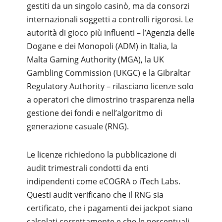
gestiti da un singolo casinò, ma da consorzi
internazionali soggetti a controlli rigorosi. Le
autorità di gioco più influenti – l’Agenzia delle
Dogane e dei Monopoli (ADM) in Italia, la
Malta Gaming Authority (MGA), la UK
Gambling Commission (UKGC) e la Gibraltar
Regulatory Authority – rilasciano licenze solo
a operatori che dimostrino trasparenza nella
gestione dei fondi e nell’algoritmo di
generazione casuale (RNG).
Le licenze richiedono la pubblicazione di
audit trimestrali condotti da enti
indipendenti come eCOGRA o iTech Labs.
Questi audit verificano che il RNG sia
certificato, che i pagamenti dei jackpot siano
calcolati correttamente e che le percentuali