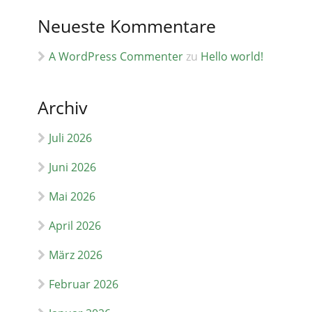
Neueste Kommentare
A WordPress Commenter
zu
Hello world!
Archiv
Juli 2026
Juni 2026
Mai 2026
April 2026
März 2026
Februar 2026