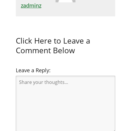
zadminz
Click Here to Leave a
Comment Below
Leave a Reply: