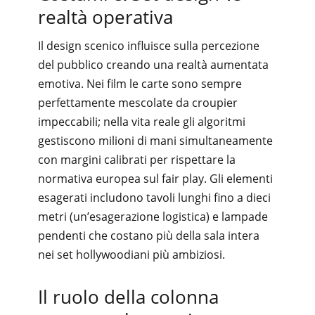
realtà operativa
Il design scenico influisce sulla percezione
del pubblico creando una realtà aumentata
emotiva. Nei film le carte sono sempre
perfettamente mescolate da croupier
impeccabili; nella vita reale gli algoritmi
gestiscono milioni di mani simultaneamente
con margini calibrati per rispettare la
normativa europea sul fair play. Gli elementi
esagerati includono tavoli lunghi fino a dieci
metri (un’esagerazione logistica) e lampade
pendenti che costano più della sala intera
nei set hollywoodiani più ambiziosi.
Il ruolo della colonna