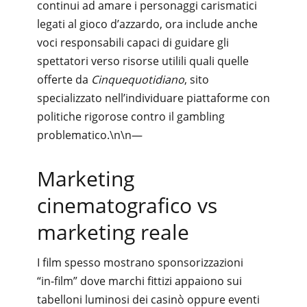
continui ad amare i personaggi carismatici
legati al gioco d’azzardo, ora include anche
voci responsabili capaci di guidare gli
spettatori verso risorse utilili quali quelle
offerte da
Cinquequotidiano
, sito
specializzato nell’individuare piattaforme con
politiche rigorose contro il gambling
problematico.\n\n—
Marketing
cinematografico vs
marketing reale
I film spesso mostrano sponsorizzazioni
“in‑film” dove marchi fittizi appaiono sui
tabelloni luminosi dei casinò oppure eventi