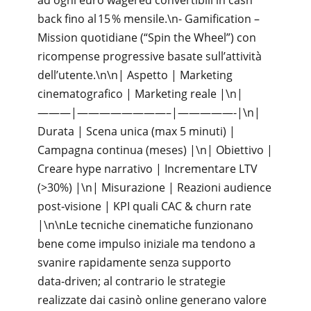
ad ogni euro wagered convertibili in cash
back fino al 15 % mensile.\n- Gamification –
Mission quotidiane (“Spin the Wheel”) con
ricompense progressive basate sull’attività
dell’utente.\n\n| Aspetto | Marketing
cinematografico | Marketing reale |\n|
———|————————–|—————-|\n|
Durata | Scena unica (max 5 minuti) |
Campagna continua (meses) |\n| Obiettivo |
Creare hype narrativo | Incrementare LTV
(>30%) |\n| Misurazione | Reazioni audience
post‑visione | KPI quali CAC & churn rate
|\n\nLe tecniche cinematiche funzionano
bene come impulso iniziale ma tendono a
svanire rapidamente senza supporto
data‑driven; al contrario le strategie
realizzate dai casinò online generano valore