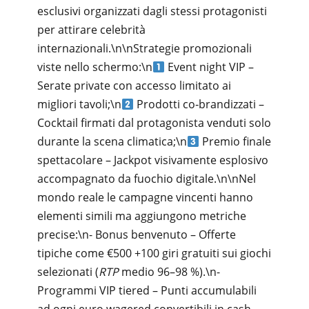
esclusivi organizzati dagli stessi protagonisti
per attirare celebrità
internazionali.\n\nStrategie promozionali
viste nello schermo:\n
Event night VIP –
Serate private con accesso limitato ai
migliori tavoli;\n
Prodotti co‑brandizzati –
Cocktail firmati dal protagonista venduti solo
durante la scena climatica;\n
Premio finale
spettacolare – Jackpot visivamente esplosivo
accompagnato da fuochio digitale.\n\nNel
mondo reale le campagne vincenti hanno
elementi simili ma aggiungono metriche
precise:\n- Bonus benvenuto – Offerte
tipiche come €500 +100 giri gratuiti sui giochi
selezionati (
RTP
medio 96–98 %).\n-
Programmi VIP tiered – Punti accumulabili