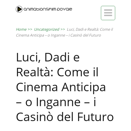

Home
>>
Uncategorized
>>
Luci, Dadi e Realtà: Come il
Cinema Anticipa – o Inganne – i Casinò del Futuro
Luci, Dadi e
Realtà: Come il
Cinema Anticipa
– o Inganne – i
Casinò del Futuro