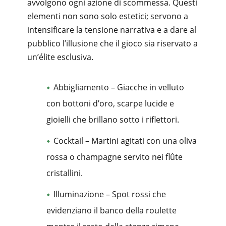
avvolgono ogni azione di scommessa. Questi
elementi non sono solo estetici; servono a
intensificare la tensione narrativa e a dare al
pubblico l’illusione che il gioco sia riservato a
un’élite esclusiva.
Abbigliamento – Giacche in velluto
con bottoni d’oro, scarpe lucide e
gioielli che brillano sotto i riflettori.
Cocktail – Martini agitati con una oliva
rossa o champagne servito nei flûte
cristallini.
Illuminazione – Spot rossi che
evidenziano il banco della roulette