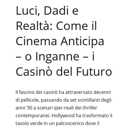
Luci, Dadi e
Realtà: Come il
Cinema Anticipa
– o Inganne – i
Casinò del Futuro
Il fascino dei casinò ha attraversato decenni
di pellicole, passando da set scintillanti degli
anni ’30 a scenari iper‑reali dei thriller
contemporanei. Hollywood ha trasformato il
tavolo verde in un palcoscenico dove il