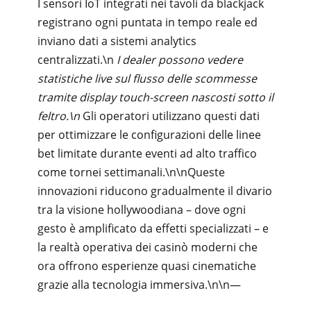
I sensori IoT integrati nei tavoli da blackjack
registrano ogni puntata in tempo reale ed
inviano dati a sistemi analytics
centralizzati.\n
I dealer possono vedere
statistiche live sul flusso delle scommesse
tramite display touch-screen nascosti sotto il
feltro.\n
Gli operatori utilizzano questi dati
per ottimizzare le configurazioni delle linee
bet limitate durante eventi ad alto traffico
come tornei settimanali.\n\nQueste
innovazioni riducono gradualmente il divario
tra la visione hollywoodiana – dove ogni
gesto è amplificato da effetti specializzati – e
la realtà operativa dei casinò moderni che
ora offrono esperienze quasi cinematiche
grazie alla tecnologia immersiva.\n\n—