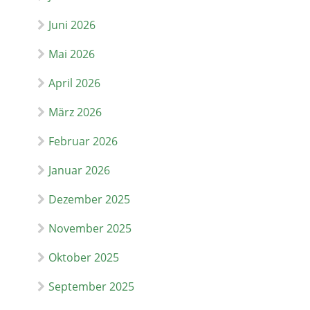
Juni 2026
Mai 2026
April 2026
März 2026
Februar 2026
Januar 2026
Dezember 2025
November 2025
Oktober 2025
September 2025