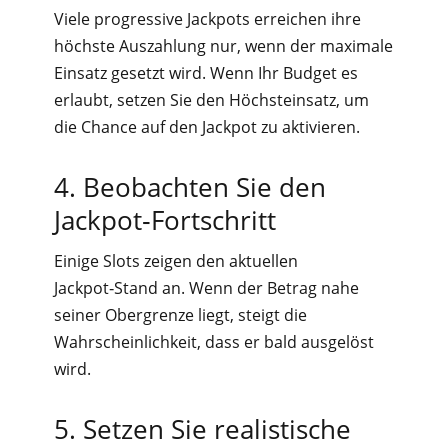
Viele progressive Jackpots erreichen ihre
höchste Auszahlung nur, wenn der maximale
Einsatz gesetzt wird. Wenn Ihr Budget es
erlaubt, setzen Sie den Höchsteinsatz, um
die Chance auf den Jackpot zu aktivieren.
4. Beobachten Sie den
Jackpot‑Fortschritt
Einige Slots zeigen den aktuellen
Jackpot‑Stand an. Wenn der Betrag nahe
seiner Obergrenze liegt, steigt die
Wahrscheinlichkeit, dass er bald ausgelöst
wird.
5. Setzen Sie realistische