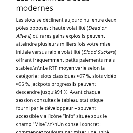
modernes
Les slots se déclinent aujourd’hui entre deux
pôles opposés : haute volatilité (
Dead or
Alive II
) où rares gains explosifs peuvent
atteindre plusieurs milliers fois votre mise
initiale versus faible volatilité (
Blood Suckers
)
offrant fréquemment petits paiements mais
stables.\n\nLe RTP moyen varie selon la
catégorie : slots classiques ≈97 %, slots vidéo
≈96 %, jackpots progressifs peuvent
descendre jusqu’à94 %. Avant chaque
session consultez le tableau statistique
fourni par le développeur – souvent
accessible via l’icône “Info” située sous le
champ “Mise”.\n\nUn conseil concret :
commencez toujours par miser une unité