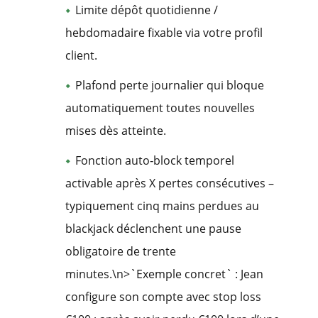
Limite dépôt quotidienne /
hebdomadaire fixable via votre profil
client.
Plafond perte journalier qui bloque
automatiquement toutes nouvelles
mises dès atteinte.
Fonction auto‑block temporel
activable après X pertes consécutives –
typiquement cinq mains perdues au
blackjack déclenchent une pause
obligatoire de trente
minutes.\n>`Exemple concret` : Jean
configure son compte avec stop loss