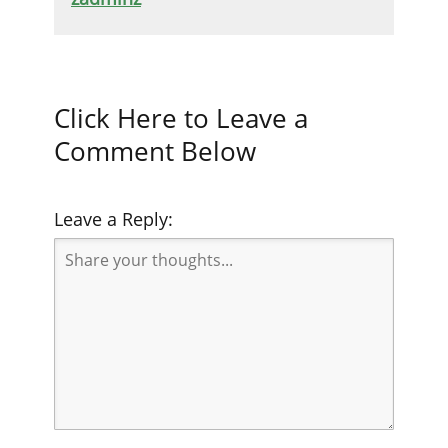
Click Here to Leave a
Comment Below
Leave a Reply: