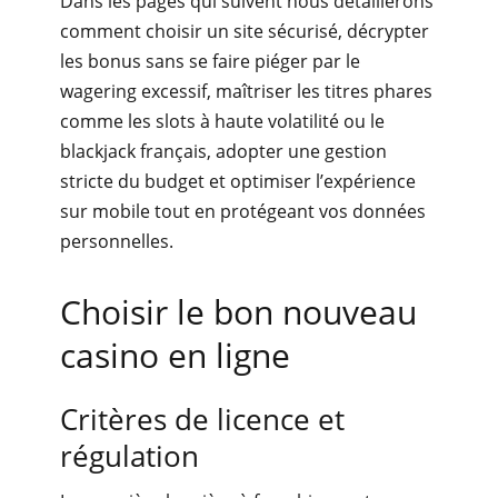
Dans les pages qui suivent nous détaillerons
comment choisir un site sécurisé, décrypter
les bonus sans se faire piéger par le
wagering excessif, maîtriser les titres phares
comme les slots à haute volatilité ou le
blackjack français, adopter une gestion
stricte du budget et optimiser l’expérience
sur mobile tout en protégeant vos données
personnelles.
Choisir le bon nouveau
casino en ligne
Critères de licence et
régulation