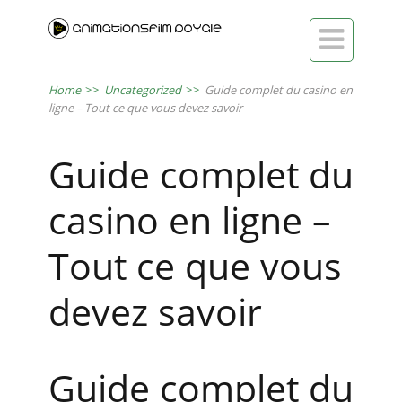

Home
>>
Uncategorized
>>
Guide complet du casino en
ligne – Tout ce que vous devez savoir
Guide complet du
casino en ligne –
Tout ce que vous
devez savoir
Guide complet du