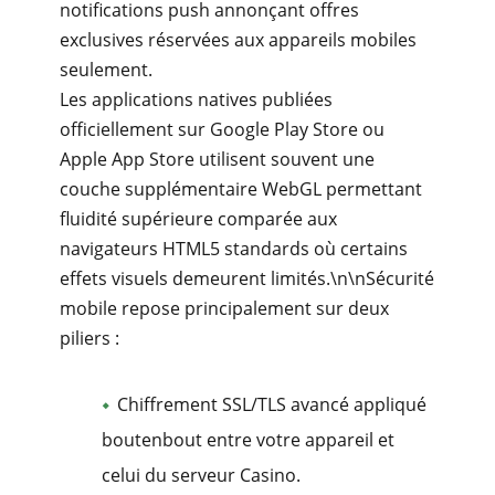
notifications push annonçant offres
exclusives réservées aux appareils mobiles
seulement.
Les applications natives publiées
officiellement sur Google Play Store ou
Apple App Store utilisent souvent une
couche supplémentaire WebGL permettant
fluidité supérieure comparée aux
navigateurs HTML5 standards où certains
effets visuels demeurent limités.\n\nSécurité
mobile repose principalement sur deux
piliers :
Chiffrement SSL/TLS avancé appliqué
bout­en­bout entre votre appareil et
celui du serveur Casino.