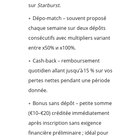
sur
Starburst
.
Dépo‑match – souvent proposé
chaque semaine sur deux dépôts
consécutifs avec multipliers variant
entre x50% и x100%.
Cash‑back – remboursement
quotidien allant jusqu’à 15 % sur vos
pertes nettes pendant une période
donnée.
Bonus sans dépôt – petite somme
(€10–€20) créditée immédiatement
après inscription sans exigence
financière préliminaire ; idéal pour