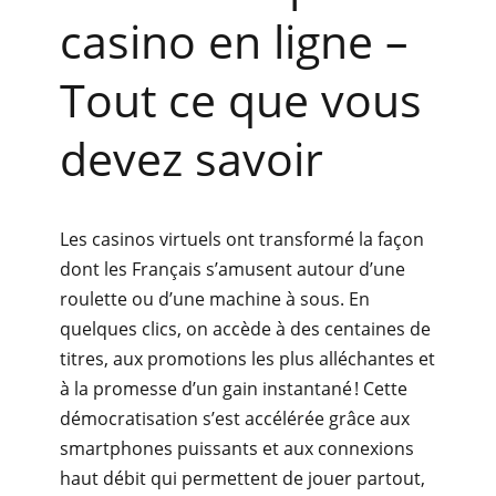
casino en ligne –
Tout ce que vous
devez savoir
Les casinos virtuels ont transformé la façon
dont les Français s’amusent autour d’une
roulette ou d’une machine à sous. En
quelques clics, on accède à des centaines de
titres, aux promotions les plus alléchantes et
à la promesse d’un gain instantané ! Cette
démocratisation s’est accélérée grâce aux
smartphones puissants et aux connexions
haut débit qui permettent de jouer partout,