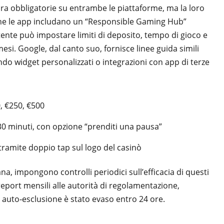
ora obbligatorie su entrambe le piattaforme, ma la loro
che le app includano un “Responsible Gaming Hub”
tente può impostare limiti di deposito, tempo di gioco e
mesi. Google, dal canto suo, fornisce linee guida simili
ndo widget personalizzati o integrazioni con app di terze
0, €250, €500
 30 minuti, con opzione “prenditi una pausa”
tramite doppio tap sul logo del casinò
ana, impongono controlli periodici sull’efficacia di questi
report mensili alle autorità di regolamentazione,
i auto‑esclusione è stato evaso entro 24 ore.