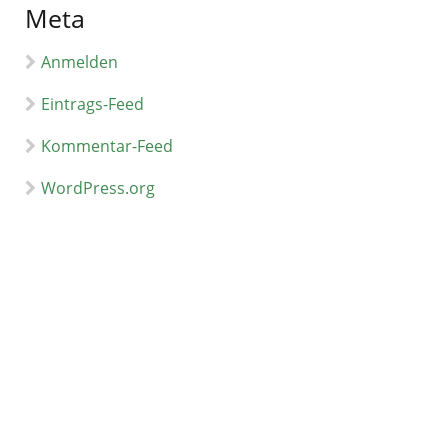
Meta
Anmelden
Eintrags-Feed
Kommentar-Feed
WordPress.org