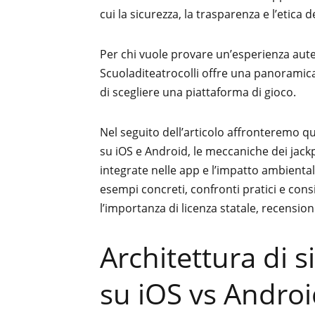
cui la sicurezza, la trasparenza e l’etica 
Per chi vuole provare un’esperienza auten
Scuoladiteatrocolli offre una panoramica 
di scegliere una piattaforma di gioco.
Nel seguito dell’articolo affronteremo qu
su iOS e Android, le meccaniche dei jackp
integrate nelle app e l’impatto ambiental
esempi concreti, confronti pratici e con
l’importanza di licenza statale, recension
Architettura di 
su iOS vs Android