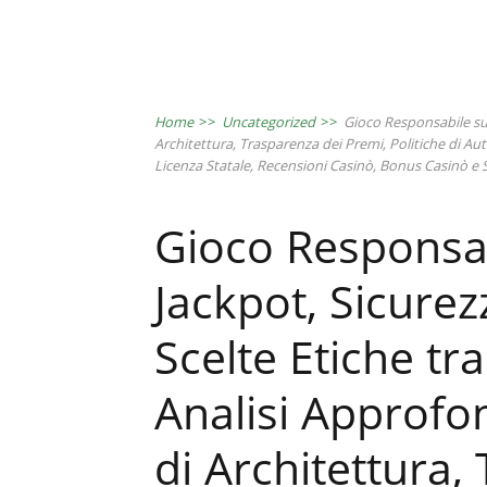
Home
>>
Uncategorized
>>
Gioco Responsabile su 
Architettura, Trasparenza dei Premi, Politiche di Aut
Licenza Statale, Recensioni Casinò, Bonus Casinò e 
Gioco Responsab
Jackpot, Sicure
Scelte Etiche tr
Analisi Approfon
di Architettura,