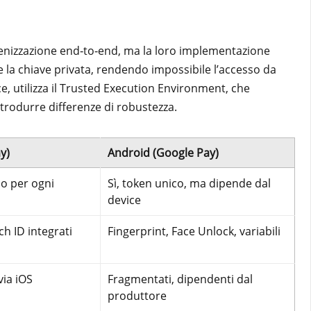
enizzazione end‑to‑end, ma la loro implementazione
ce la chiave privata, rendendo impossibile l’accesso da
ce, utilizza il Trusted Execution Environment, che
trodurre differenze di robustezza.
y)
Android (Google Pay)
co per ogni
Sì, token unico, ma dipende dal
device
ch ID integrati
Fingerprint, Face Unlock, variabili
via iOS
Fragmentati, dipendenti dal
produttore