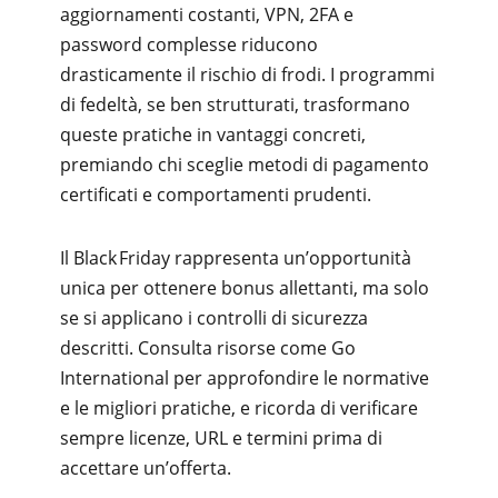
aggiornamenti costanti, VPN, 2FA e
password complesse riducono
drasticamente il rischio di frodi. I programmi
di fedeltà, se ben strutturati, trasformano
queste pratiche in vantaggi concreti,
premiando chi sceglie metodi di pagamento
certificati e comportamenti prudenti.
Il Black Friday rappresenta un’opportunità
unica per ottenere bonus allettanti, ma solo
se si applicano i controlli di sicurezza
descritti. Consulta risorse come Go
International per approfondire le normative
e le migliori pratiche, e ricorda di verificare
sempre licenze, URL e termini prima di
accettare un’offerta.