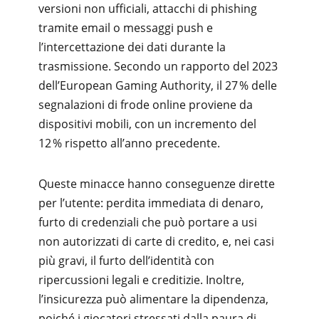
versioni non ufficiali, attacchi di phishing
tramite email o messaggi push e
l’intercettazione dei dati durante la
trasmissione. Secondo un rapporto del 2023
dell’European Gaming Authority, il 27 % delle
segnalazioni di frode online proviene da
dispositivi mobili, con un incremento del
12 % rispetto all’anno precedente.
Queste minacce hanno conseguenze dirette
per l’utente: perdita immediata di denaro,
furto di credenziali che può portare a usi
non autorizzati di carte di credito, e, nei casi
più gravi, il furto dell’identità con
ripercussioni legali e creditizie. Inoltre,
l’insicurezza può alimentare la dipendenza,
poiché i giocatori stressati dalla paura di