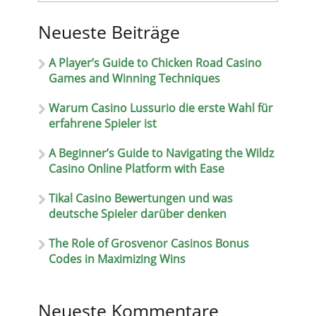
Neueste Beiträge
A Player’s Guide to Chicken Road Casino
Games and Winning Techniques
Warum Casino Lussurio die erste Wahl für
erfahrene Spieler ist
A Beginner’s Guide to Navigating the Wildz
Casino Online Platform with Ease
Tikal Casino Bewertungen und was
deutsche Spieler darüber denken
The Role of Grosvenor Casinos Bonus
Codes in Maximizing Wins
Neueste Kommentare