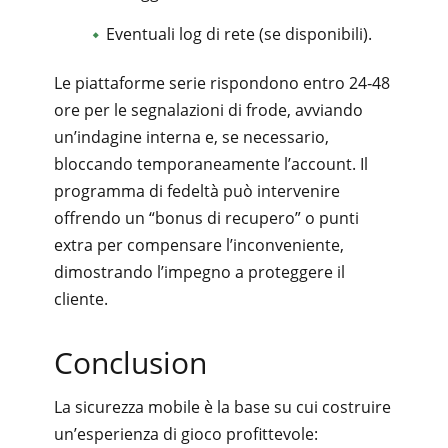
Eventuali log di rete (se disponibili).
Le piattaforme serie rispondono entro 24‑48
ore per le segnalazioni di frode, avviando
un’indagine interna e, se necessario,
bloccando temporaneamente l’account. Il
programma di fedeltà può intervenire
offrendo un “bonus di recupero” o punti
extra per compensare l’inconveniente,
dimostrando l’impegno a proteggere il
cliente.
Conclusion
La sicurezza mobile è la base su cui costruire
un’esperienza di gioco profittevole: