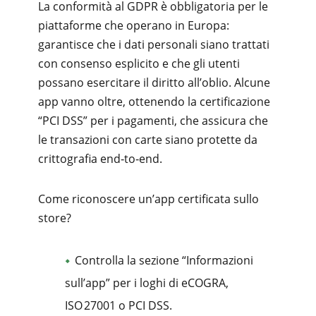
La conformità al GDPR è obbligatoria per le
piattaforme che operano in Europa:
garantisce che i dati personali siano trattati
con consenso esplicito e che gli utenti
possano esercitare il diritto all’oblio. Alcune
app vanno oltre, ottenendo la certificazione
“PCI DSS” per i pagamenti, che assicura che
le transazioni con carte siano protette da
crittografia end‑to‑end.
Come riconoscere un’app certificata sullo
store?
Controlla la sezione “Informazioni
sull’app” per i loghi di eCOGRA,
ISO 27001 o PCI DSS.