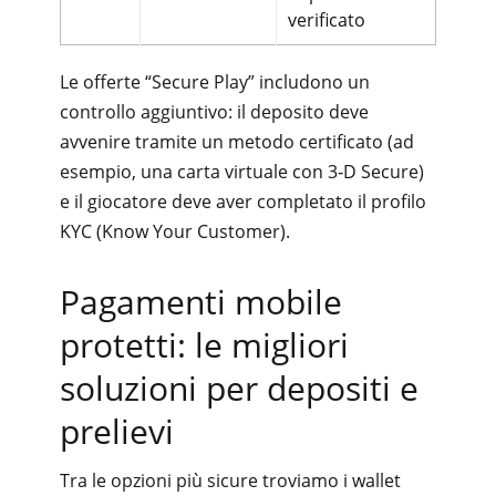
verificato
Le offerte “Secure Play” includono un
controllo aggiuntivo: il deposito deve
avvenire tramite un metodo certificato (ad
esempio, una carta virtuale con 3‑D Secure)
e il giocatore deve aver completato il profilo
KYC (Know Your Customer).
Pagamenti mobile
protetti: le migliori
soluzioni per depositi e
prelievi
Tra le opzioni più sicure troviamo i wallet