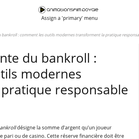
Assign a 'primary' menu
du bankroll : comment les outils modernes transforment la pratique responsa
ente du bankroll :
tils modernes
 pratique responsable
ankroll
désigne la somme d’argent qu’un joueur
 pari ou de casino. Cette réserve financière doit être