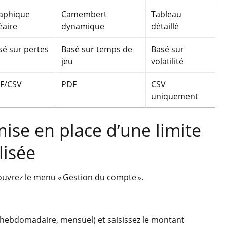
aphique
Camembert
Tableau
éaire
dynamique
détaillé
sé sur pertes
Basé sur temps de
Basé sur
jeu
volatilité
F/CSV
PDF
CSV
uniquement
mise en place d’une limite
lisée
uvrez le menu « Gestion du compte ».
, hebdomadaire, mensuel) et saisissez le montant