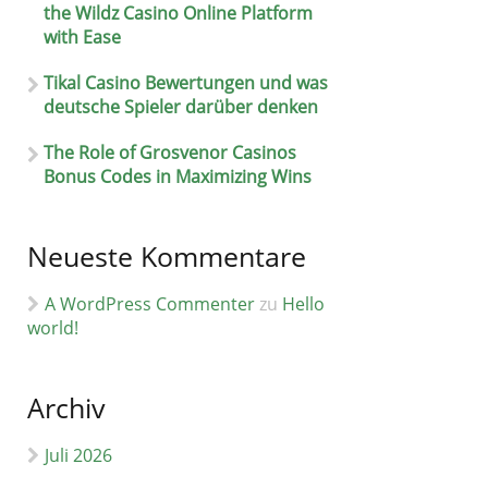
the Wildz Casino Online Platform
with Ease
Tikal Casino Bewertungen und was
deutsche Spieler darüber denken
The Role of Grosvenor Casinos
Bonus Codes in Maximizing Wins
Neueste Kommentare
A WordPress Commenter
zu
Hello
world!
Archiv
Juli 2026