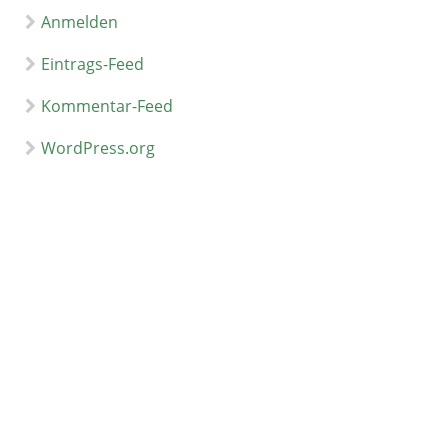
Anmelden
Eintrags-Feed
Kommentar-Feed
WordPress.org