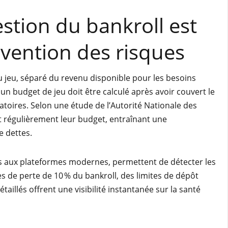
estion du bankroll est
révention des risques
au jeu, séparé du revenu disponible pour les besoins
 : un budget de jeu doit être calculé après avoir couvert le
gatoires. Selon une étude de l’Autorité Nationale des
t régulièrement leur budget, entraînant une
e dettes.
rés aux plateformes modernes, permettent de détecter les
es de perte de 10 % du bankroll, des limites de dépôt
taillés offrent une visibilité instantanée sur la santé