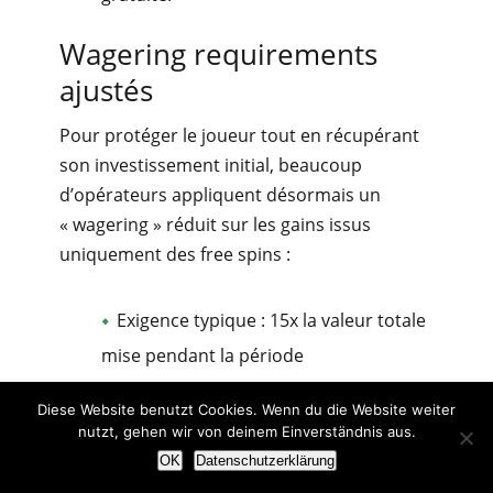
Wagering requirements
ajustés
Pour protéger le joueur tout en récupérant
son investissement initial, beaucoup
d’opérateurs appliquent désormais un
« wagering » réduit sur les gains issus
uniquement des free spins :
Exigence typique : 15x la valeur totale
mise pendant la période
promotionnelle.
Diese Website benutzt Cookies. Wenn du die Website weiter
nutzt, gehen wir von deinem Einverständnis aus.
Plafond maximum autorisé : €100
OK
Datenschutzerklärung
avant que le joueur ne doive déposer