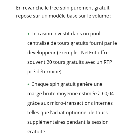
En revanche le free spin purement gratuit
repose sur un modèle basé sur le volume :
Le casino investit dans un pool
centralisé de tours gratuits fourni par le
développeur (exemple : NetEnt offre
souvent 20 tours gratuits avec un RTP
pré‑déterminé).
Chaque spin gratuit génère une
marge brute moyenne estimée à €0,04,
grâce aux micro‑transactions internes
telles que l’achat optionnel de tours
supplémentaires pendant la session
gratuite.