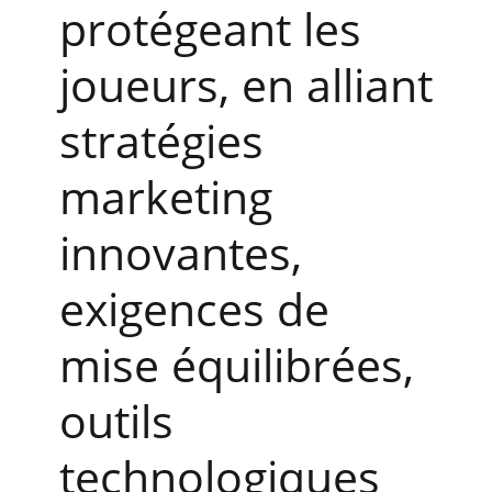
protégeant les
joueurs, en alliant
stratégies
marketing
innovantes,
exigences de
mise équilibrées,
outils
technologiques