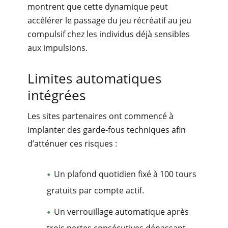
montrent que cette dynamique peut
accélérer le passage du jeu récréatif au jeu
compulsif chez les individus déjà sensibles
aux impulsions.
Limites automatiques
intégrées
Les sites partenaires ont commencé à
implanter des garde‑fous techniques afin
d’atténuer ces risques :
Un plafond quotidien fixé à 100 tours
gratuits par compte actif.
Un verrouillage automatique après