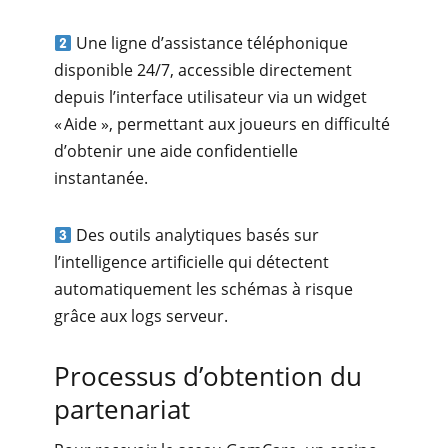
Une ligne d’assistance téléphonique
disponible 24/7, accessible directement
depuis l’interface utilisateur via un widget
« Aide », permettant aux joueurs en difficulté
d’obtenir une aide confidentielle
instantanée.
Des outils analytiques basés sur
l’intelligence artificielle qui détectent
automatiquement les schémas à risque
grâce aux logs serveur.
Processus d’obtention du
partenariat