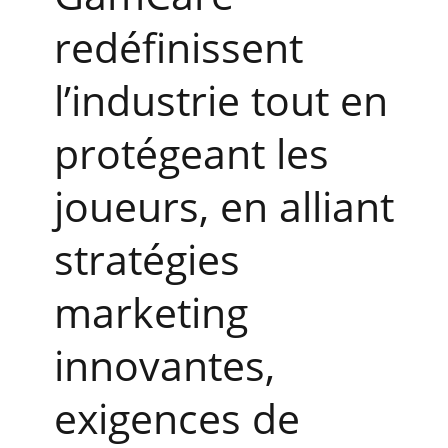
redéfinissent
l’industrie tout en
protégeant les
joueurs, en alliant
stratégies
marketing
innovantes,
exigences de