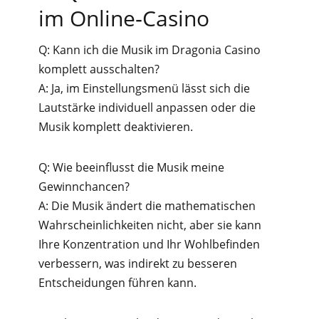
im Online‑Casino
Q: Kann ich die Musik im Dragonia Casino
komplett ausschalten?
A: Ja, im Einstellungsmenü lässt sich die
Lautstärke individuell anpassen oder die
Musik komplett deaktivieren.
Q: Wie beeinflusst die Musik meine
Gewinnchancen?
A: Die Musik ändert die mathematischen
Wahrscheinlichkeiten nicht, aber sie kann
Ihre Konzentration und Ihr Wohlbefinden
verbessern, was indirekt zu besseren
Entscheidungen führen kann.