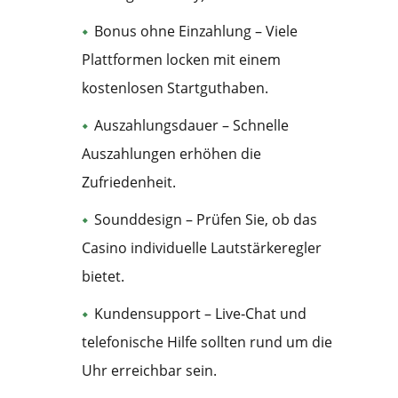
Bonus ohne Einzahlung – Viele
Plattformen locken mit einem
kostenlosen Startguthaben.
Auszahlungsdauer – Schnelle
Auszahlungen erhöhen die
Zufriedenheit.
Sounddesign – Prüfen Sie, ob das
Casino individuelle Lautstärkeregler
bietet.
Kundensupport – Live‑Chat und
telefonische Hilfe sollten rund um die
Uhr erreichbar sein.