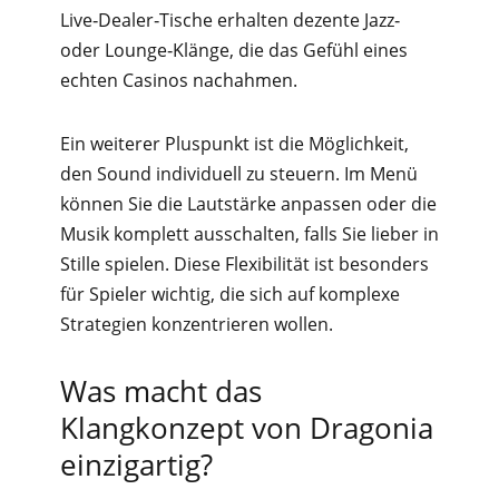
Live‑Dealer‑Tische erhalten dezente Jazz‑
oder Lounge‑Klänge, die das Gefühl eines
echten Casinos nachahmen.
Ein weiterer Pluspunkt ist die Möglichkeit,
den Sound individuell zu steuern. Im Menü
können Sie die Lautstärke anpassen oder die
Musik komplett ausschalten, falls Sie lieber in
Stille spielen. Diese Flexibilität ist besonders
für Spieler wichtig, die sich auf komplexe
Strategien konzentrieren wollen.
Was macht das
Klangkonzept von Dragonia
einzigartig?