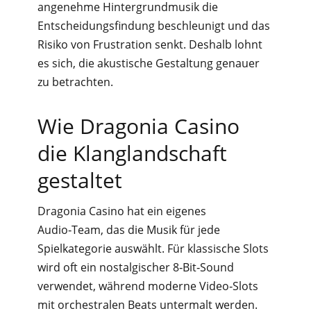
angenehme Hintergrundmusik die
Entscheidungsfindung beschleunigt und das
Risiko von Frustration senkt. Deshalb lohnt
es sich, die akustische Gestaltung genauer
zu betrachten.
Wie Dragonia Casino
die Klanglandschaft
gestaltet
Dragonia Casino hat ein eigenes
Audio‑Team, das die Musik für jede
Spielkategorie auswählt. Für klassische Slots
wird oft ein nostalgischer 8‑Bit‑Sound
verwendet, während moderne Video‑Slots
mit orchestralen Beats untermalt werden.