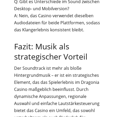
Q: Gibt es Unterschiede im Sound zwischen
Desktop‑ und Mobilversion?
A: Nein, das Casino verwendet dieselben
Audiodateien für beide Plattformen, sodass
das Klangerlebnis konsistent bleibt.
Fazit: Musik als
strategischer Vorteil
Der Soundtrack ist mehr als bloße
Hintergrundmusik – er ist ein strategisches
Element, das das Spielerlebnis im Dragonia
Casino maßgeblich beeinflusst. Durch
dynamische Anpassungen, regionale
Auswahl und einfache Lautstärkesteuerung
bietet das Casino ein Umfeld, das sowohl