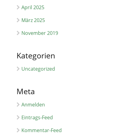
April 2025
März 2025
November 2019
Kategorien
Uncategorized
Meta
Anmelden
Eintrags-Feed
Kommentar-Feed