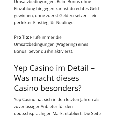
Umsatzbedingungen. Beim Bonus ohne
Einzahlung hingegen kannst du echtes Geld
gewinnen, ohne zuerst Geld zu setzen – ein
perfekter Einstieg für Neulinge.
Pro Tip:
Prüfe immer die
Umsatzbedingungen (Wagering) eines
Bonus, bevor du ihn aktivierst.
Yep Casino im Detail –
Was macht dieses
Casino besonders?
Yep Casino hat sich in den letzten Jahren als
zuverlässiger Anbieter für den
deutschsprachigen Markt etabliert. Die Seite