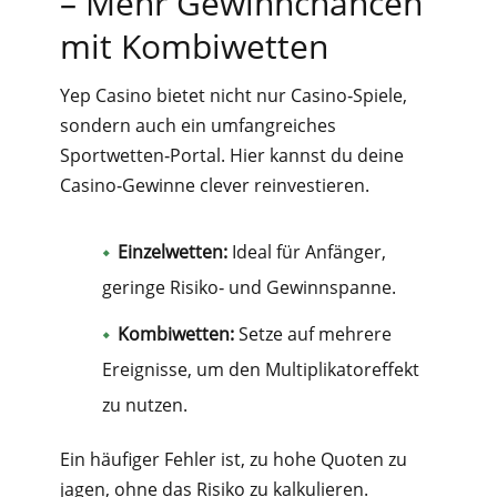
– Mehr Gewinnchancen
mit Kombiwetten
Yep Casino bietet nicht nur Casino‑Spiele,
sondern auch ein umfangreiches
Sportwetten‑Portal. Hier kannst du deine
Casino‑Gewinne clever reinvestieren.
Einzelwetten:
Ideal für Anfänger,
geringe Risiko‑ und Gewinnspanne.
Kombiwetten:
Setze auf mehrere
Ereignisse, um den Multiplikatoreffekt
zu nutzen.
Ein häufiger Fehler ist, zu hohe Quoten zu
jagen, ohne das Risiko zu kalkulieren.