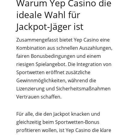
Warum Yep Casino die
ideale Wahl für
Jackpot‑Jäger ist
Zusammengefasst bietet Yep Casino eine
Kombination aus schnellen Auszahlungen,
fairen Bonusbedingungen und einem
riesigen Spielangebot. Die Integration von
Sportwetten eröffnet zusätzliche
Gewinnmöglichkeiten, während die
Lizenzierung und Sicherheitsmaßnahmen
Vertrauen schaffen.
Für alle, die den Jackpot knacken und
gleichzeitig beim Sportwetten‑Bonus
profitieren wollen, ist Yep Casino die klare