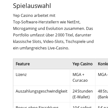
Spielauswahl
Yep Casino arbeitet mit
Top‑Software‑Herstellern wie NetEnt,
Microgaming und Evolution zusammen. Das
Portfolio umfasst über 2 000 Titel, darunter
klassische Slots, Video‑Slots, Tischspiele und
ein umfangreiches Live‑Casino.
Feature
Yep Casino
Konk
Lizenz
MGA +
MGA 
Curacao
Auszahlungsgeschwindigkeit
24 Stunden
48 St
(E‑Wallet)
(Bank
Bonus ohne Einzahlung
10 € sofort
5 € n