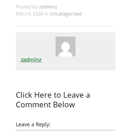
Posted by
zadminz
März 6, 2026 in
Uncategorized
zadminz
Click Here to Leave a
Comment Below
Leave a Reply: