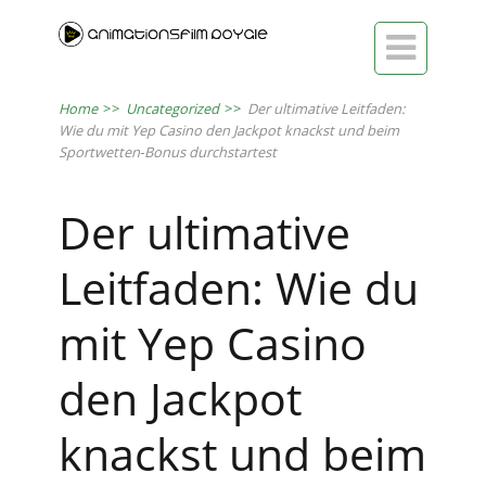

Home
>>
Uncategorized
>>
Der ultimative Leitfaden:
Wie du mit Yep Casino den Jackpot knackst und beim
Sportwetten‑Bonus durchstartest
Der ultimative
Leitfaden: Wie du
mit Yep Casino
den Jackpot
knackst und beim