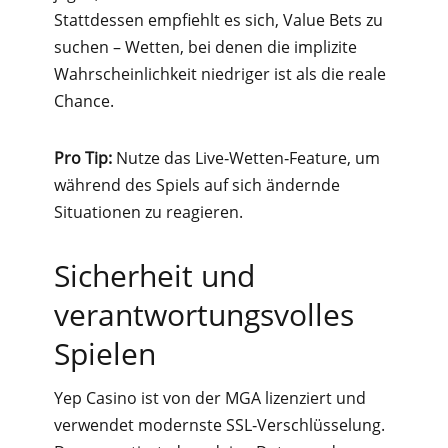
Stattdessen empfiehlt es sich, Value Bets zu
suchen – Wetten, bei denen die implizite
Wahrscheinlichkeit niedriger ist als die reale
Chance.
Pro Tip:
Nutze das Live‑Wetten‑Feature, um
während des Spiels auf sich ändernde
Situationen zu reagieren.
Sicherheit und
verantwortungsvolles
Spielen
Yep Casino ist von der MGA lizenziert und
verwendet modernste SSL‑Verschlüsselung.