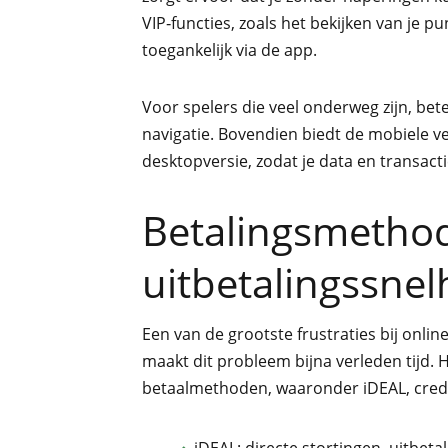
VIP‑functies, zoals het bekijken van je p
toegankelijk via de app.
Voor spelers die veel onderweg zijn, bete
navigatie. Bovendien biedt de mobiele ve
desktopversie, zodat je data en transacti
Betalingsmetho
uitbetalingssnel
Een van de grootste frustraties bij onli
maakt dit probleem bijna verleden tijd.
betaalmethoden, waaronder iDEAL, credit
iDEAL: directe stortingen, uitbeta