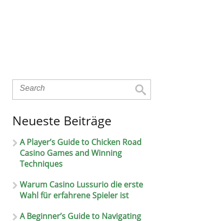
Neueste Beiträge
A Player’s Guide to Chicken Road
Casino Games and Winning
Techniques
Warum Casino Lussurio die erste
Wahl für erfahrene Spieler ist
A Beginner’s Guide to Navigating