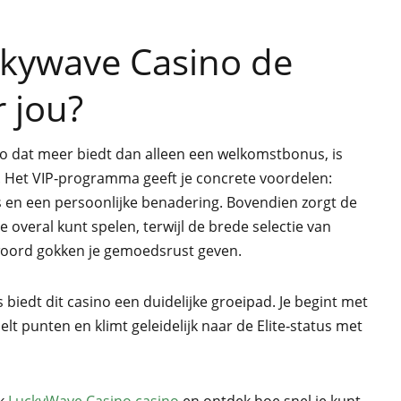
uckywave Casino de
r jou?
ino dat meer biedt dan alleen een welkomstbonus, is
. Het VIP‑programma geeft je concrete voordelen:
s en een persoonlijke benadering. Bovendien zorgt de
e overal kunt spelen, terwijl de brede selectie van
oord gokken je gemoedsrust geven.
 biedt dit casino een duidelijke groeipad. Je begint met
 punten en klimt geleidelijk naar de Elite‑status met
ek
LuckyWave Casino casino
en ontdek hoe snel je kunt