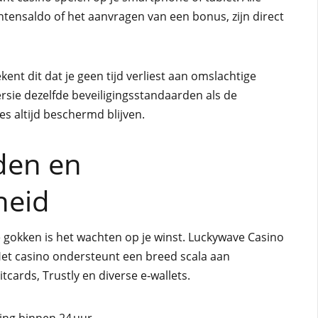
untensaldo of het aanvragen van een bonus, zijn direct
kent dit dat je geen tijd verliest aan omslachtige
rsie dezelfde beveiligingsstandaarden als de
es altijd beschermd blijven.
den en
heid
ne gokken is het wachten op je winst. Luckywave Casino
 Het casino ondersteunt een breed scala aan
cards, Trustly en diverse e‑wallets.
ling binnen 24 uur.