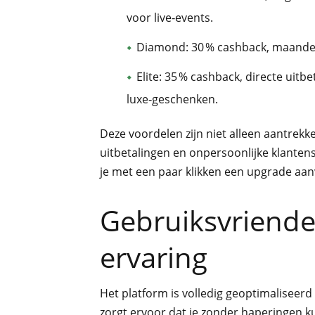
voor live‑events.
Diamond: 30 % cashback, maandelij
Elite: 35 % cashback, directe uit
luxe‑geschenken.
Deze voordelen zijn niet alleen aantrekk
uitbetalingen en onpersoonlijke klantense
je met een paar klikken een upgrade aan
Gebruiksvriende
ervaring
Het platform is volledig geoptimaliseerd
zorgt ervoor dat je zonder haperingen ku