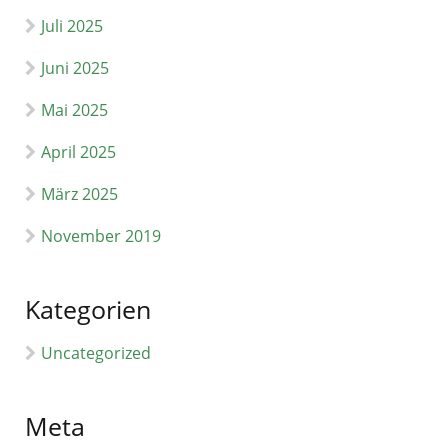
Juli 2025
Juni 2025
Mai 2025
April 2025
März 2025
November 2019
Kategorien
Uncategorized
Meta