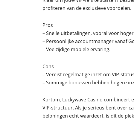
profiteren van de exclusieve voordelen.
Pros
– Snelle uitbetalingen, vooral voor hoger
– Persoonlijke accountmanager vanaf Go
– Veelzijdige mobiele ervaring.
Cons
– Vereist regelmatige inzet om VIP‑statu
– Sommige bonussen hebben hogere inze
Kortom, Luckywave Casino combineert ee
VIP‑structuur. Als je serieus bent over 
beloningen echt waardeert, is dit de ple