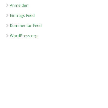
Anmelden
Eintrags-Feed
Kommentar-Feed
WordPress.org