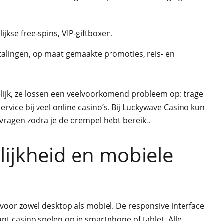
kse free‑spins, VIP‑giftboxen.
betalingen, op maat gemaakte promoties, reis‑ en
elijk, ze lossen een veelvoorkomend probleem op: trage
rvice bij veel online casino’s. Bij Luckywave Casino kun
vragen zodra je de drempel hebt bereikt.
lijkheid en mobiele
 voor zowel desktop als mobiel. De responsive interface
nt casino spelen op je smartphone of tablet. Alle