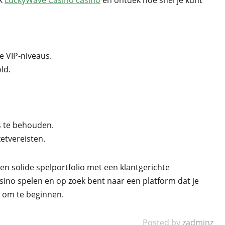
e VIP‑niveaus.
ld.
s te behouden.
tvereisten.
n solide spelportfolio met een klantgerichte
casino spelen en op zoek bent naar een platform dat je
k om te beginnen.
Posted by
zadminz