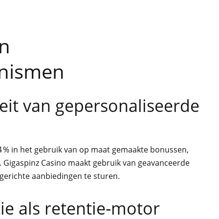
an
anismen
teit van gepersonaliseerde
 % in het gebruik van op maat gemaakte bonussen,
. Gigaspinz Casino maakt gebruik van geavanceerde
gerichte aanbiedingen te sturen.
tie als retentie‑motor