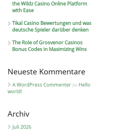
the Wildz Casino Online Platform
with Ease
Tikal Casino Bewertungen und was
deutsche Spieler darüber denken
The Role of Grosvenor Casinos
Bonus Codes in Maximizing Wins
Neueste Kommentare
A WordPress Commenter
zu
Hello
world!
Archiv
Juli 2026