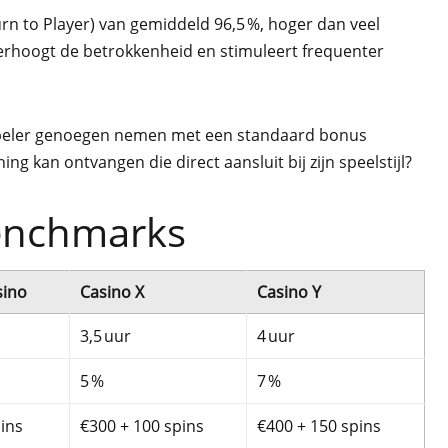
urn to Player) van gemiddeld 96,5 %, hoger dan veel
 verhoogt de betrokkenheid en stimuleert frequenter
speler genoegen nemen met een standaard bonus
g kan ontvangen die direct aansluit bij zijn speelstijl?
benchmarks
sino
Casino X
Casino Y
3,5 uur
4 uur
5 %
7 %
ins
€300 + 100 spins
€400 + 150 spins