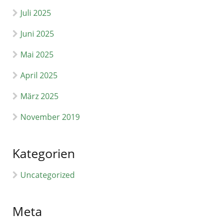
Juli 2025
Juni 2025
Mai 2025
April 2025
März 2025
November 2019
Kategorien
Uncategorized
Meta