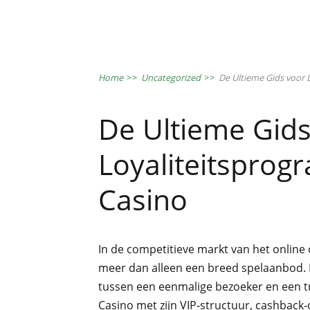
Home
>>
Uncategorized
>>
De Ultieme Gids voor 
De Ultieme Gids
Loyaliteitsprog
Casino
In de competitieve markt van het online
meer dan alleen een breed spelaanbod. 
tussen een eenmalige bezoeker en een t
Casino met zijn VIP‑structuur, cashback