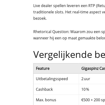
Live dealer spellen leveren een RTP (Ret
traditionele slots. Het real‑time aspect
bezoek.
Rhetorical Question: Waarom zou een 
wanneer hij een op maat gemaakte belonin
Vergelijkende 
Feature
Gigaspinz Ca
Uitbetalingsspeed
2 uur
Cashback
10 %
Max. bonus
€500 + 200 sp