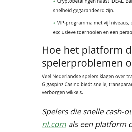
Cryptobetalingen naast iDEAL, Ba
snelheid gegarandeerd zijn.
VIP‑programma met vijf niveaus, e
exclusieve toernooien en een pers
Hoe het platform d
spelerproblemen o
Veel Nederlandse spelers klagen over t
Gigaspinz Casino biedt snelle, transpar
verborgen wikkels.
Spelers die snelle cash‑
nl.com
als een platform d