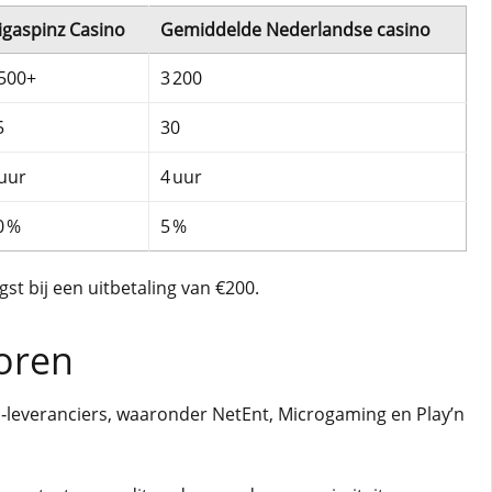
igaspinz Casino
Gemiddelde Nederlandse casino
 500+
3 200
5
30
 uur
4 uur
0 %
5 %
st bij een uitbetaling van €200.
toren
p‑leveranciers, waaronder NetEnt, Microgaming en Play’n