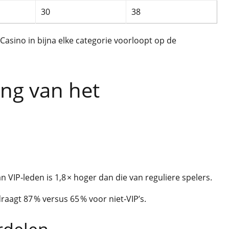
30
38
z Casino in bijna elke categorie voorloopt op de
ng van het
 VIP‑leden is 1,8 × hoger dan die van reguliere spelers.
raagt 87 % versus 65 % voor niet‑VIP’s.