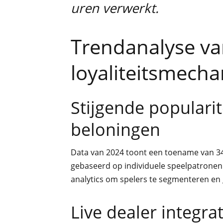
uren verwerkt.
Trendanalyse v
loyaliteitsmech
Stijgende populari
beloningen
Data van 2024 toont een toename van 34
gebaseerd op individuele speelpatronen
analytics om spelers te segmenteren en 
Live dealer integra