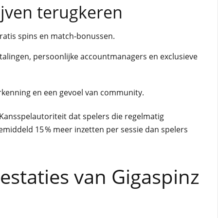
jven terugkeren
gratis spins en match‑bonussen.
etalingen, persoonlijke accountmanagers en exclusieve
erkenning en een gevoel van community.
ansspelautoriteit dat spelers die regelmatig
emiddeld 15 % meer inzetten per sessie dan spelers
restaties van Gigaspinz