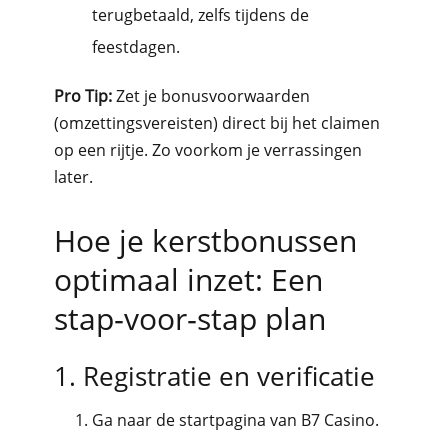
terugbetaald, zelfs tijdens de
feestdagen.
Pro Tip:
Zet je bonusvoorwaarden
(omzettingsvereisten) direct bij het claimen
op een rijtje. Zo voorkom je verrassingen
later.
Hoe je kerstbonussen
optimaal inzet: Een
stap‑voor‑stap plan
1. Registratie en verificatie
Ga naar de startpagina van B7 Casino.