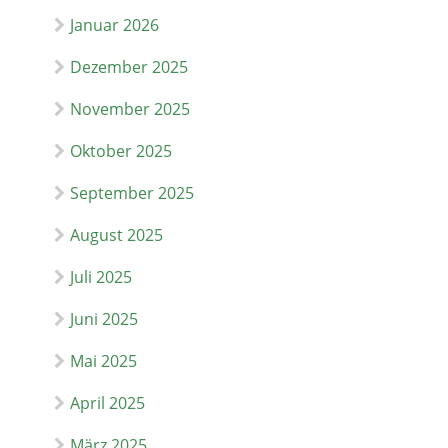
Januar 2026
Dezember 2025
November 2025
Oktober 2025
September 2025
August 2025
Juli 2025
Juni 2025
Mai 2025
April 2025
März 2025