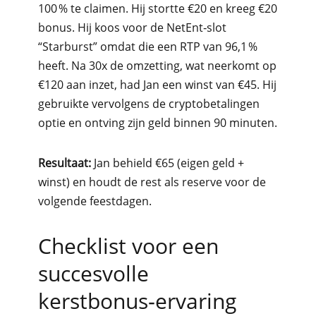
100 % te claimen. Hij stortte €20 en kreeg €20
bonus. Hij koos voor de NetEnt‑slot
“Starburst” omdat die een RTP van 96,1 %
heeft. Na 30x de omzetting, wat neerkomt op
€120 aan inzet, had Jan een winst van €45. Hij
gebruikte vervolgens de cryptobetalingen
optie en ontving zijn geld binnen 90 minuten.
Resultaat:
Jan behield €65 (eigen geld +
winst) en houdt de rest als reserve voor de
volgende feestdagen.
Checklist voor een
succesvolle
kerstbonus‑ervaring