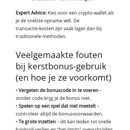
Expert Advice:
Kies voor een crypto‑wallet als
je de snelste opname wilt. De
transactie‑kosten zijn vaak lager dan bij
traditionele methoden.
Veelgemaakte fouten
bij kerstbonus‑gebruik
(en hoe je ze voorkomt)
•
Vergeten de bonuscode in te voeren
–
zonder code krijg je de bonus niet.
•
Spelen op een spel dat niet meetelt
–
controleer altijd de bonusvoorwaarden.
•
Te grote inzetten
– dit kan leiden tot snelle
bankroll‑verlies en “bet‑limits” overschrijden.