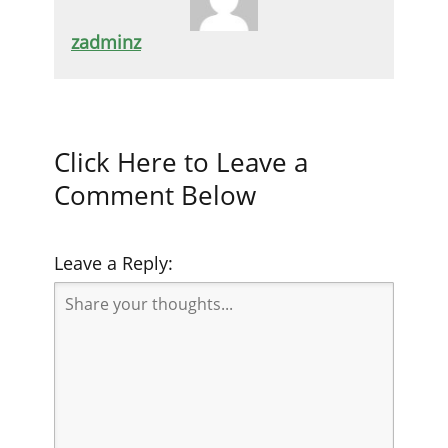
zadminz
Click Here to Leave a
Comment Below
Leave a Reply: