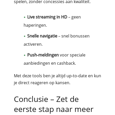
spelen, zonder concessies aan kwaliteit.
Live streaming in HD
– geen
haperingen.
Snelle navigatie
– snel bonussen
activeren.
Push‑meldingen
voor speciale
aanbiedingen en cashback.
Met deze tools ben je altijd up‑to‑date en kun
je direct reageren op kansen.
Conclusie – Zet de
eerste stap naar meer