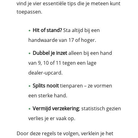
vind je vier essentiële tips die je meteen kunt
toepassen.
Hit of stand?
Sta altijd bij een
handwaarde van 17 of hoger.
Dubbel je inzet
alleen bij een hand
van 9, 10 of 11 tegen een lage
dealer‑upcard.
Splits nooit
tienparen – ze vormen
een sterke hand.
Vermijd verzekering
; statistisch gezien
verlies je er vaak op.
Door deze regels te volgen, verklein je het