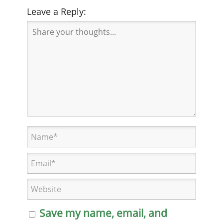
Leave a Reply:
Save my name, email, and