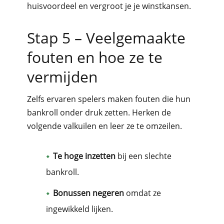
huisvoordeel en vergroot je je winstkansen.
Stap 5 – Veelgemaakte
fouten en hoe ze te
vermijden
Zelfs ervaren spelers maken fouten die hun
bankroll onder druk zetten. Herken de
volgende valkuilen en leer ze te omzeilen.
Te hoge inzetten
bij een slechte
bankroll.
Bonussen negeren
omdat ze
ingewikkeld lijken.