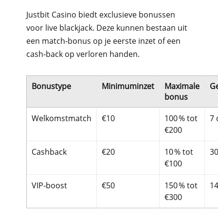
Justbit Casino biedt exclusieve bonussen
voor live blackjack. Deze kunnen bestaan uit
een match‑bonus op je eerste inzet of een
cash‑back op verloren handen.
Bonustype
Minimuminzet
Maximale
Ge
bonus
Welkomstmatch
€10
100 % tot
7
€200
Cashback
€20
10 % tot
3
€100
VIP‑boost
€50
150 % tot
1
€300