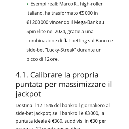
Esempi reali: Marco R., high‑roller
italiano, ha trasformato €5 000 in
€1 200 000 vincendo il Mega‑Bank su
Spin Elite nel 2024, grazie a una
combinazione di flat betting sul Banco e
side‑bet “Lucky‑Streak” durante un
picco di 12 ore.
4.1. Calibrare la propria
puntata per massimizzare il
jackpot
Destina il 12‑15 % del bankroll giornaliero al
side‑bet jackpot; se il bankroll è €3 000, la
puntata ideale è €360, suddivisi in €30 per
mano su 12 mani consecutive.