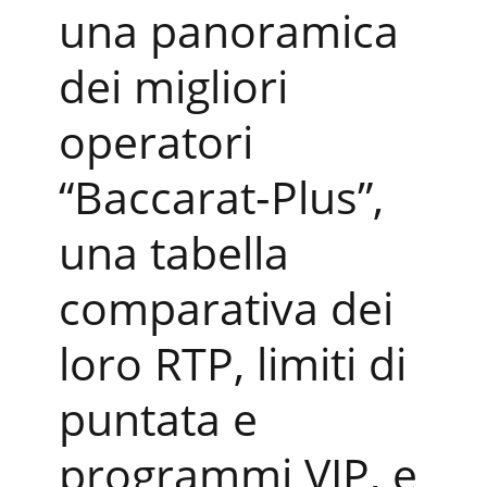
una panoramica
dei migliori
operatori
“Baccarat‑Plus”,
una tabella
comparativa dei
loro RTP, limiti di
puntata e
programmi VIP, e