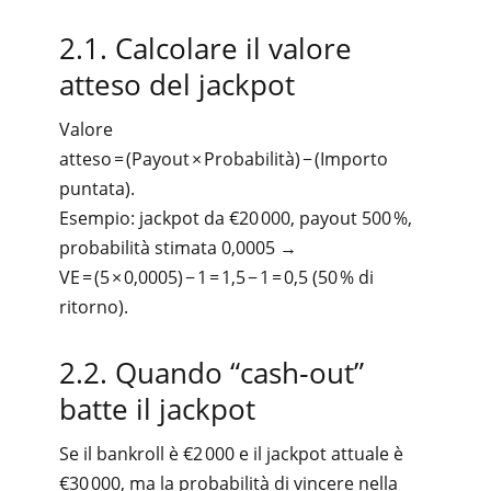
2.1. Calcolare il valore
atteso del jackpot
Valore
atteso = (Payout × Probabilità) − (Importo
puntata).
Esempio: jackpot da €20 000, payout 500 %,
probabilità stimata 0,0005 →
VE = (5 × 0,0005) − 1 = 1,5 − 1 = 0,5 (50 % di
ritorno).
2.2. Quando “cash‑out”
batte il jackpot
Se il bankroll è €2 000 e il jackpot attuale è
€30 000, ma la probabilità di vincere nella