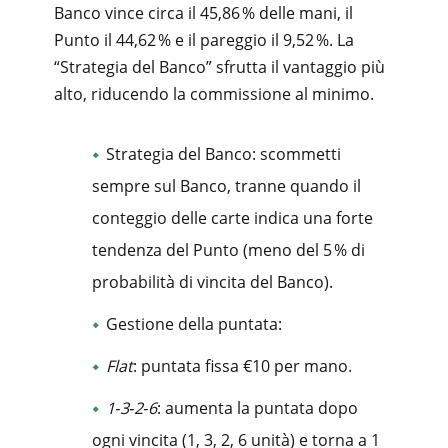
Banco vince circa il 45,86 % delle mani, il
Punto il 44,62 % e il pareggio il 9,52 %. La
“Strategia del Banco” sfrutta il vantaggio più
alto, riducendo la commissione al minimo.
Strategia del Banco: scommetti
sempre sul Banco, tranne quando il
conteggio delle carte indica una forte
tendenza del Punto (meno del 5 % di
probabilità di vincita del Banco).
Gestione della puntata:
Flat
: puntata fissa €10 per mano.
1‑3‑2‑6
: aumenta la puntata dopo
ogni vincita (1, 3, 2, 6 unità) e torna a 1