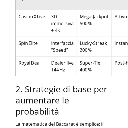
Casino X Live
3D
Mega‑Jackpot
Attivo
immersiva
500 %
+ 4K
Spin Elite
Interfaccia
Lucky‑Streak
Instan
“Speed”
300 %
Royal Deal
Dealer live
Super‑Tie
Post‑
144 Hz
400 %
2. Strategie di base per
aumentare le
probabilità
La matematica del Baccarat è semplice: il