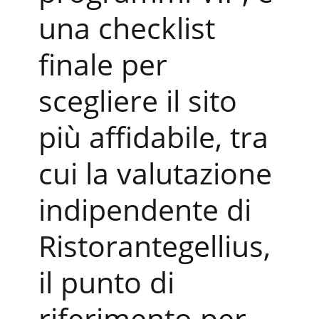
una checklist
finale per
scegliere il sito
più affidabile, tra
cui la valutazione
indipendente di
Ristorantegellius,
il punto di
riferimento per