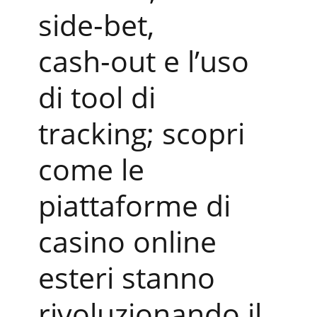
side‑bet,
cash‑out e l’uso
di tool di
tracking; scopri
come le
piattaforme di
casino online
esteri stanno
rivoluzionando il