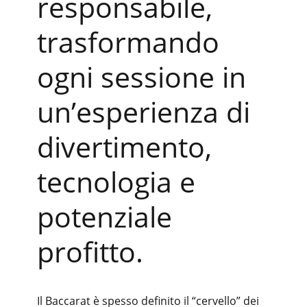
responsabile,
trasformando
ogni sessione in
un’esperienza di
divertimento,
tecnologia e
potenziale
profitto.
Il Baccarat è spesso definito il “cervello” dei