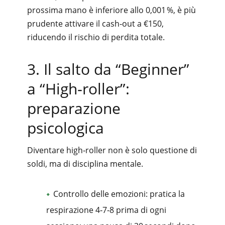
prossima mano è inferiore allo 0,001 %, è più
prudente attivare il cash‑out a €150,
riducendo il rischio di perdita totale.
3. Il salto da “Beginner”
a “High‑roller”:
preparazione
psicologica
Diventare high‑roller non è solo questione di
soldi, ma di disciplina mentale.
Controllo delle emozioni: pratica la
respirazione 4‑7‑8 prima di ogni