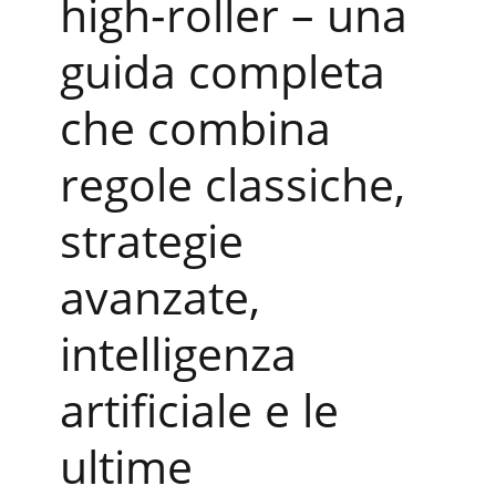
high‑roller – una
guida completa
che combina
regole classiche,
strategie
avanzate,
intelligenza
artificiale e le
ultime