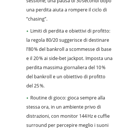
sessione; una pausa di 30 secondi dopo
una perdita aiuta a rompere il ciclo di
“chasing”.
Limiti di perdita e obiettivi di profitto:
la regola 80/20 suggerisce di destinare
l’80 % del bankroll a scommesse di base
e il 20 % ai side‑bet jackpot. Imposta una
perdita massima giornaliera del 10 %
del bankroll e un obiettivo di profitto
del 25 %.
Routine di gioco: gioca sempre alla
stessa ora, in un ambiente privo di
distrazioni, con monitor 144 Hz e cuffie
surround per percepire meglio i suoni