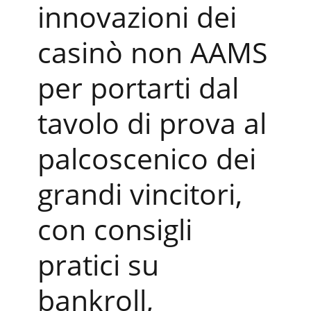
innovazioni dei
casinò non AAMS
per portarti dal
tavolo di prova al
palcoscenico dei
grandi vincitori,
con consigli
pratici su
bankroll,