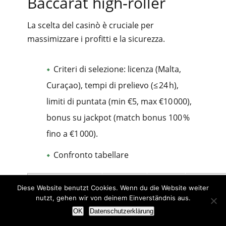
Baccarat high‑roller
La scelta del casinò è cruciale per
massimizzare i profitti e la sicurezza.
Criteri di selezione: licenza (Malta,
Curaçao), tempi di prelievo (≤ 24 h),
limiti di puntata (min €5, max €10 000),
bonus su jackpot (match bonus 100 %
fino a €1 000).
Confronto tabellare
Casinò
Licenza
RTP
Jackpot
Diese Website benutzt Cookies. Wenn du die Website weiter
Banco
Max
nutzt, gehen wir von deinem Einverständnis aus.
OK
Datenschutzerklärung
Casino X Live
Malta
98,94 %
€2 000 00