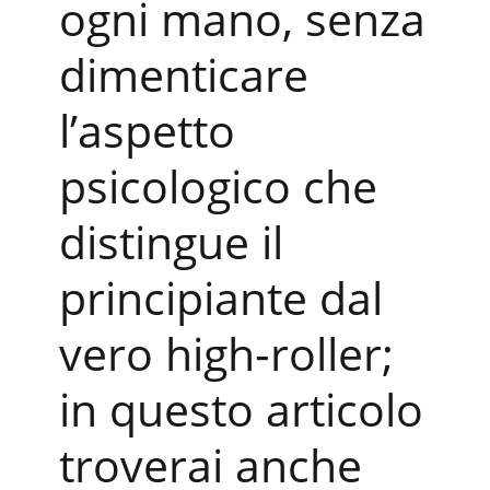
ogni mano, senza
dimenticare
l’aspetto
psicologico che
distingue il
principiante dal
vero high‑roller;
in questo articolo
troverai anche