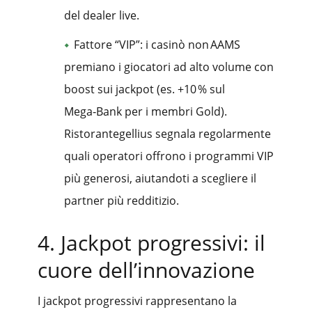
del dealer live.
Fattore “VIP”: i casinò non AAMS
premiano i giocatori ad alto volume con
boost sui jackpot (es. +10 % sul
Mega‑Bank per i membri Gold).
Ristorantegellius segnala regolarmente
quali operatori offrono i programmi VIP
più generosi, aiutandoti a scegliere il
partner più redditizio.
4. Jackpot progressivi: il
cuore dell’innovazione
I jackpot progressivi rappresentano la