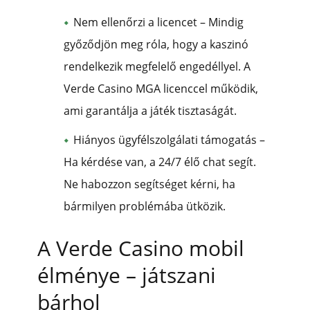
Nem ellenőrzi a licencet – Mindig
győződjön meg róla, hogy a kaszinó
rendelkezik megfelelő engedéllyel. A
Verde Casino MGA licenccel működik,
ami garantálja a játék tisztaságát.
Hiányos ügyfélszolgálati támogatás –
Ha kérdése van, a 24/7 élő chat segít.
Ne habozzon segítséget kérni, ha
bármilyen problémába ütközik.
A Verde Casino mobil
élménye – játszani
bárhol