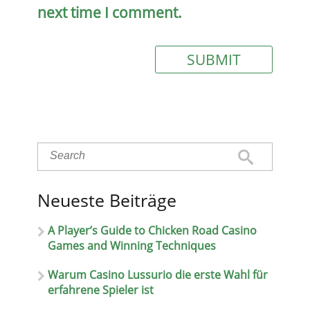
next time I comment.
Neueste Beiträge
A Player’s Guide to Chicken Road Casino
Games and Winning Techniques
Warum Casino Lussurio die erste Wahl für
erfahrene Spieler ist