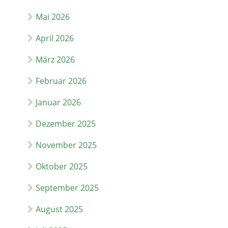
Mai 2026
April 2026
März 2026
Februar 2026
Januar 2026
Dezember 2025
November 2025
Oktober 2025
September 2025
August 2025