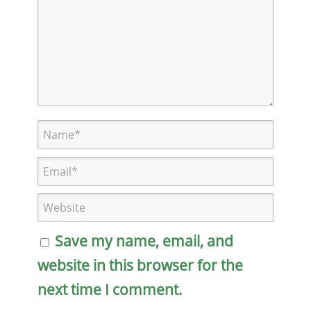
Save my name, email, and
website in this browser for the
next time I comment.