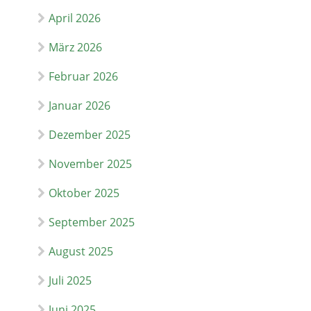
April 2026
März 2026
Februar 2026
Januar 2026
Dezember 2025
November 2025
Oktober 2025
September 2025
August 2025
Juli 2025
Juni 2025