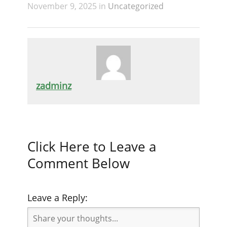
November 9, 2025 in
Uncategorized
zadminz
Click Here to Leave a
Comment Below
Leave a Reply: