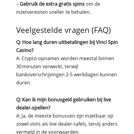
–
Gebruik de extra gratis spins
om de
inzetvereisten sneller te behalen.
Veelgestelde vragen (FAQ)
Q: Hoe lang duren uitbetalingen bij Vinci Spin
Casino?
A: Crypto‑opnames worden meestal binnen
30 minuten verwerkt, terwijl
bankoverschrijvingen 2‑5 werkdagen kunnen
duren.
Q: Kan ik mijn bonusgeld gebruiken bij live
dealer‑spellen?
A: Ja, de meeste bonussen zijn inzetbaar op
zowel slots als live dealer‑tafels, tenzij anders
vermeld in de voorwaarden.