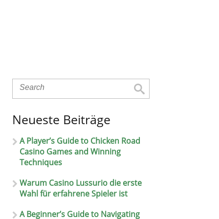
Neueste Beiträge
A Player’s Guide to Chicken Road
Casino Games and Winning
Techniques
Warum Casino Lussurio die erste
Wahl für erfahrene Spieler ist
A Beginner’s Guide to Navigating