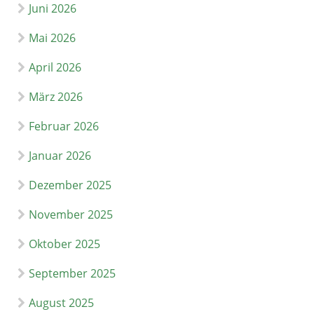
Juni 2026
Mai 2026
April 2026
März 2026
Februar 2026
Januar 2026
Dezember 2025
November 2025
Oktober 2025
September 2025
August 2025