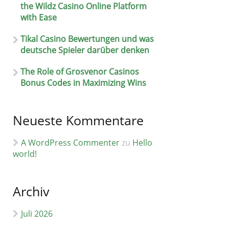
the Wildz Casino Online Platform
with Ease
Tikal Casino Bewertungen und was
deutsche Spieler darüber denken
The Role of Grosvenor Casinos
Bonus Codes in Maximizing Wins
Neueste Kommentare
A WordPress Commenter
zu
Hello
world!
Archiv
Juli 2026