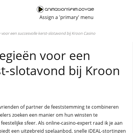
Assign a 'primary' menu
 voor een succesvolle kerst‑slotavond bij Kroon Casino
egieën voor een
st‑slotavond bij Kroon
rienden of partner de feeststemming te combineren
elers zoeken een manier om hun winsten te
eestelijke sfeer. Als online‑casino‑expert raad ik je aan
iedt een uitgebreid spelaanbod, snelle iDEAL‑stortingen