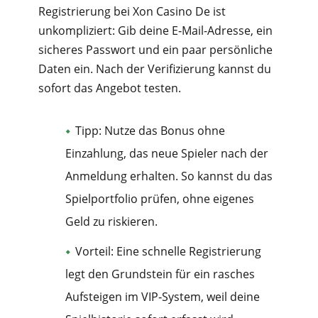
Registrierung bei Xon Casino De ist
unkompliziert: Gib deine E‑Mail-Adresse, ein
sicheres Passwort und ein paar persönliche
Daten ein. Nach der Verifizierung kannst du
sofort das Angebot testen.
Tipp: Nutze das Bonus ohne
Einzahlung, das neue Spieler nach der
Anmeldung erhalten. So kannst du das
Spielportfolio prüfen, ohne eigenes
Geld zu riskieren.
Vorteil: Eine schnelle Registrierung
legt den Grundstein für ein rasches
Aufsteigen im VIP‑System, weil deine