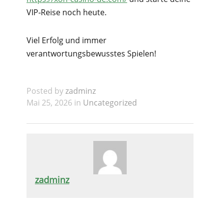
VIP‑Reise noch heute.
Viel Erfolg und immer
verantwortungsbewusstes Spielen!
Posted by
zadminz
Mai 25, 2026 in
Uncategorized
zadminz