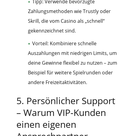
Tipp: Verwende bevorzugte
Zahlungsmethoden wie Trustly oder
Skrill, die vom Casino als „schnell“
gekennzeichnet sind.
Vorteil: Kombiniere schnelle
Auszahlungen mit niedrigen Limits, um
deine Gewinne flexibel zu nutzen – zum
Beispiel für weitere Spielrunden oder
andere Freizeitaktivitäten.
5. Persönlicher Support
– Warum VIP‑Kunden
einen eigenen