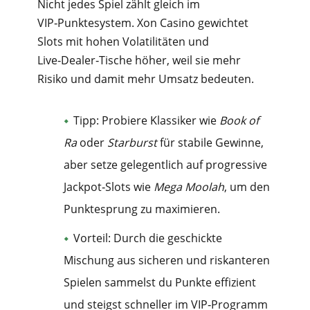
Nicht jedes Spiel zählt gleich im
VIP‑Punktesystem. Xon Casino gewichtet
Slots mit hohen Volatilitäten und
Live‑Dealer‑Tische höher, weil sie mehr
Risiko und damit mehr Umsatz bedeuten.
Tipp: Probiere Klassiker wie
Book of
Ra
oder
Starburst
für stabile Gewinne,
aber setze gelegentlich auf progressive
Jackpot‑Slots wie
Mega Moolah
, um den
Punktesprung zu maximieren.
Vorteil: Durch die geschickte
Mischung aus sicheren und riskanteren
Spielen sammelst du Punkte effizient
und steigst schneller im VIP‑Programm