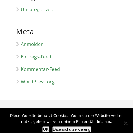
Uncategorized
Meta
Anmelden
Eintrags-Feed
Kommentar-Feed
WordPress.org
Diese Website benutzt Cookies. Wenn du die Website weiter
Copyright 2023 by Animationsfilm
nutzt, gehen wir von deinem Einverständnis aus.
Royale. - Designed by
Thrive Themes
| Powered by
WordPress
OK
Datenschutzerklärung