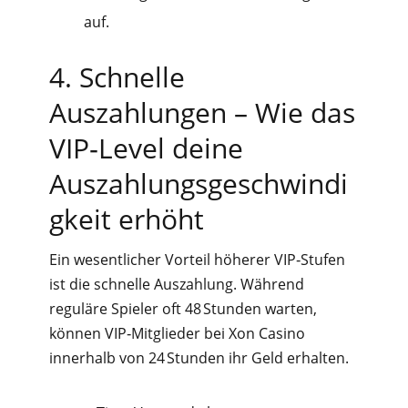
auf.
4. Schnelle
Auszahlungen – Wie das
VIP‑Level deine
Auszahlungsgeschwindi
gkeit erhöht
Ein wesentlicher Vorteil höherer VIP‑Stufen
ist die schnelle Auszahlung. Während
reguläre Spieler oft 48 Stunden warten,
können VIP‑Mitglieder bei Xon Casino
innerhalb von 24 Stunden ihr Geld erhalten.