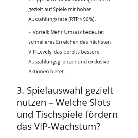
gezielt auf Spiele mit hoher
Auszahlungsrate (RTP ≥ 96 %).
Vorteil: Mehr Umsatz bedeutet
schnelleres Erreichen des nächsten
VIP‑Levels, das bereits bessere
Auszahlungsgrenzen und exklusive
Aktionen bietet.
3. Spielauswahl gezielt
nutzen – Welche Slots
und Tischspiele fördern
das VIP‑Wachstum?