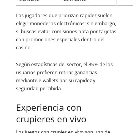
Los jugadores que priorizan rapidez suelen
elegir monederos electrónicos; sin embargo,
si buscas evitar comisiones opta por tarjetas
con promociones especiales dentro del
casino.
Según estadísticas del sector, el 85 % de los
usuarios prefieren retirar ganancias
mediante e‑wallets por su rapidez y
seguridad percibida.
Experiencia con
crupieres en vivo
Los juegos con crupier en vivo son uno de