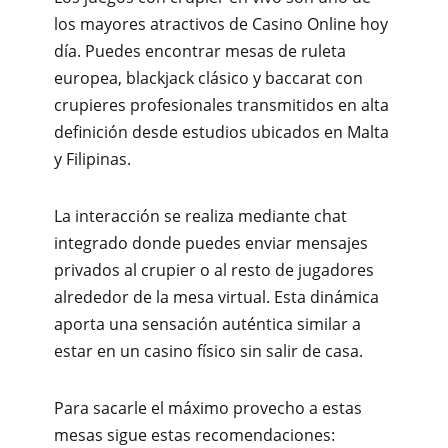
los mayores atractivos de Casino Online hoy
día. Puedes encontrar mesas de ruleta
europea, blackjack clásico y baccarat con
crupieres profesionales transmitidos en alta
definición desde estudios ubicados en Malta
y Filipinas.
La interacción se realiza mediante chat
integrado donde puedes enviar mensajes
privados al crupier o al resto de jugadores
alrededor de la mesa virtual. Esta dinámica
aporta una sensación auténtica similar a
estar en un casino físico sin salir de casa.
Para sacarle el máximo provecho a estas
mesas sigue estas recomendaciones: