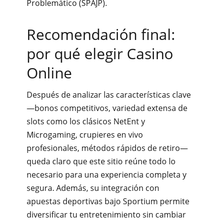
Problemático (SPAJP).
Recomendación final:
por qué elegir Casino
Online
Después de analizar las características clave
—bonos competitivos, variedad extensa de
slots como los clásicos NetEnt y
Microgaming, crupieres en vivo
profesionales, métodos rápidos de retiro—
queda claro que este sitio reúne todo lo
necesario para una experiencia completa y
segura. Además, su integración con
apuestas deportivas bajo Sportium permite
diversificar tu entretenimiento sin cambiar