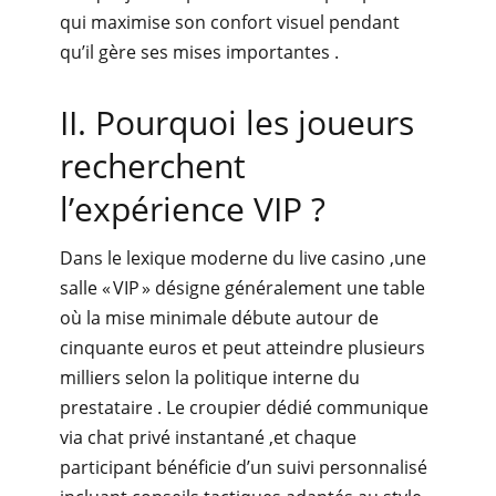
qui maximise son confort visuel pendant
qu’il gère ses mises importantes .
II. Pourquoi les joueurs
recherchent
l’expérience VIP ?
Dans le lexique moderne du live casino ,une
salle « VIP » désigne généralement une table
où la mise minimale débute autour de
cinquante euros et peut atteindre plusieurs
milliers selon la politique interne du
prestataire . Le croupier dédié communique
via chat privé instantané ,et chaque
participant bénéficie d’un suivi personnalisé