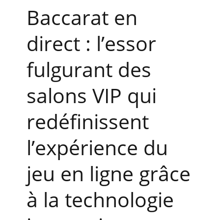
Baccarat en
direct : l’essor
fulgurant des
salons VIP qui
redéfinissent
l’expérience du
jeu en ligne grâce
à la technologie