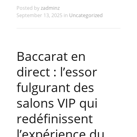
Posted by
zadminz
September 13, 2025 in
Uncategorized
Baccarat en
direct : l’essor
fulgurant des
salons VIP qui
redéfinissent
l’expérience du