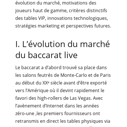
évolution du marché, motivations des
joueurs haut de gamme, critères distinctifs
des tables VIP, innovations technologiques,
stratégies marketing et perspectives futures.
I. L’évolution du marché
du baccarat live
Le baccarat a d’abord trouvé sa place dans
les salons feutrés de Monte‑Carlo et de Paris
au début du XXᵉ siècle avant d’être exporté
vers l’Amérique où il devint rapidement le
favori des high‑rollers de Las Vegas. Avec
l’avènement d’Internet dans les années
zéro‑une ,les premiers fournisseurs ont
retransmis en direct les tables physiques via